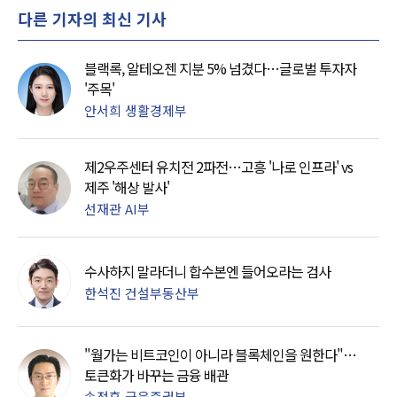
다른 기자의 최신 기사
블랙록, 알테오젠 지분 5% 넘겼다…글로벌 투자자
'주목'
안서희 생활경제부
제2우주센터 유치전 2파전…고흥 '나로 인프라' vs
제주 '해상 발사'
선재관 AI부
수사하지 말라더니 합수본엔 들어오라는 검사
한석진 건설부동산부
"월가는 비트코인이 아니라 블록체인을 원한다"…
토큰화가 바꾸는 금융 배관
송정훈 금융증권부