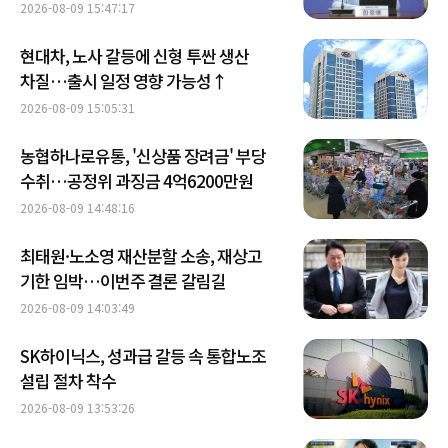
2026-08-09 15:47:17
현대차, 노사 갈등에 신형 투싼 생산
차질…출시 일정 영향 가능성↑
2026-08-09 15:05:31
농협하나로유통, '신상품 장려금' 부당
수취…공정위 과징금 4억6200만원
2026-08-09 14:48:16
최태원·노소영 재산분할 소송, 재상고
기한 임박…이번주 결론 갈림길
2026-08-09 14:03:49
SK하이닉스, 성과급 갈등 속 통합노조
설립 절차 착수
2026-08-09 13:53:26