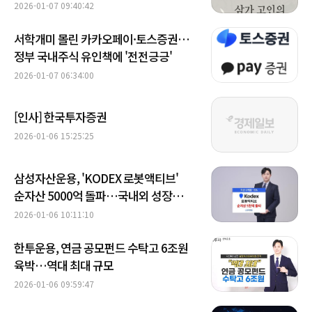
2026-01-07 09:40:42
서학개미 몰린 카카오페이·토스증권…
정부 국내주식 유인책에 '전전긍긍'
2026-01-07 06:34:00
[인사] 한국투자증권
2026-01-06 15:25:25
삼성자산운용, 'KODEX 로봇액티브'
순자산 5000억 돌파…국내외 성장
모멘텀 작용
2026-01-06 10:11:10
한투운용, 연금 공모펀드 수탁고 6조원
육박…역대 최대 규모
2026-01-06 09:59:47