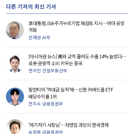
다른 기자의 최신 기사
李대통령, ISA·주가누르기법 재검토 지시…여야 공방
격화
선재관 AI부
[아시아권 뉴스] 美와 교역 줄어도 수출 14% 늘었다…
로봇·관광객 소비 키우는 중국
한석진 건설부동산부
팔란티어 '역대급 실적'에…신한 커버드콜 ETF
배당수익률 1위
전지수 금융증권부
'여기저기 사장님'…자영업 과잉의 한국경제
송정훈 금융증권부