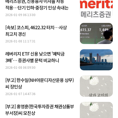
메리츠증권, 신용융자 이자율 차등
적용…단기 인하·중장기 인상 속내는
2026-01-09 06:13:00
[속보] 코스피, 4622.32 터치…사상
최고치 경신
2026-01-08 11:17:31
레버리지 ETF 신용 낮으면 '예탁금
3배'… 증권사별 문턱 비교하니
2026-01-08 06:09:00
[부고] 한수일(NH아문디자산운용 상무)
씨 장인상
2026-01-07 14:47:36
[부고] 홍영훈(한국투자증권 채권상품부
부서장)씨 모친상