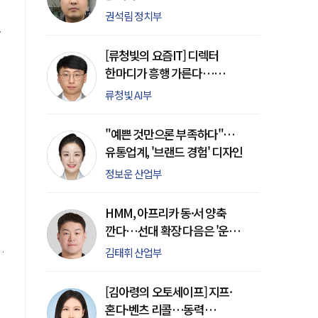
주
권석림 정치부
[류청빛의 요즘IT] 디렉터
할
한마디가 흥행 가른다…
게임사들 소통 강화 이유
류청빛 AI부
"예쁜 것만으론 부족하다"…
유통업계, '브랜드 경험' 디자인
정보운 산업부
HMM, 아프리카 동·서 양축
.
권
깐다…선대 확장 다음은 '운영
전략'
로
김태휘 산업부
를
[김아령의 오토세이프] 지프·
혼다·벤츠 리콜…동력