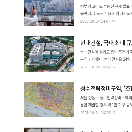
강동구(0.24%) 등에서 상승률
정부의 고강도 부동산 규제 발표 
여건이 우수한 지역 위주로 거래가 이뤄지고 있다”고 설명했다
올랐다. 수도권 주요 지역에서도
적극적으로 활용하고 있다. 국토교
다음 주부터는 상승세가 꺾일 가능성이 크다고 내다봤다. 24일 한국부
2025-10-24 14:07:44
가운데 2만7862건(44%)이 
주간 아파트 가격 동향에 따르면 서
수 있어 급등하는 전셋값을 방어하기 위한 실수요자
높은 주간 상승률로 추석 연휴를 포
보증금이 오르기도 한다. 실제 마포
현대건설, 국내 최대 
‘10·15 주택시장 안정화 대책’
11억7000만원으로 1억9000만원가량 올랐다. 정부가 지난 10·15 부동산 대책을
것으로 풀이된다. 정부는 지난 15일 서울 전역과 경기 과천·분당 등 12개 지역을 토지거래허가구역과 투기과열지구,
현대건설이 경기도 용인 죽전에 
토지거래허가구역으로 지정한 영향
조정대상지역으로 지정하는 고강도
본격 가세했다. 현대건설은 24일 ‘용인 죽전 퍼시픽써니 데이터센터’ 준공을 발표했다. 이 사업은 퍼시픽자산운용이
불가능해졌기 때문이다. 이에 전
발효됐다. 부동산원은 “정주 여건이 양호한 대단지·역세권, 재건축 추진 단지를 중심으로 매수 문의가 늘고 거래가
발주하고 캐나다연금투자위원회(CP
양상이다. 실제로 서울 아파트 매매 매물은 1년 전 8만7229건에서 이날 기준 6만4629건으로 26.3% 감소했다. 10·15
2025-10-24 10:34:57
체결되며 가격이 올랐다”고 설명했다.
부지에 데이터센터 2개 동과 부속시설이 들어섰다. 이 시설은 IT Load 64MW
대책 발표 직전(7만4044건)과 
주 사이 1% 넘게 오르며 강세를 이어
고성능 컴퓨팅(HPC)과 클라우드 
2만4486건으로 22.2% 감소했다. 전세가 상승률 역시 뚜렷하다. 올해 들어 서울 아파트 전셋값은 평균 2.17% 
육박하는 상승률을 기록했다. 수도권에서는 분당과 과천이 급등세를 주도했다. 성남 분당은 한 주 만에 1.78% 오르며
성수전략정비구역, '조
수준으로 AI 산업 성장에 필요한 전력 수요를 뒷받
자치구별 누적 상승률은 송파구 6.44
전주 2주 치 상승률(1.53%)을 
'망중립형' 구조로 설계돼 다양한
정부는 보유세 인상과 거래세 인
서울 성동구 성수전략정비구역의 시공사
(0.76%), 하남(0.63%), 안양 동안구
남부 디지털 허브의 중심축 역할이 기대된다. 현대건설은 협소한 도심형 부지를 고려해 ‘ST
세제 개편에 미온적인 태도를 보이면서 당정 간 엇박자
통합 개발할 경우 약 1만 가구 
규제 배경과 규제 직전 수요가 
공법을 적용하고 BIM 설계와 패
계약갱신청구권 행사 횟수를 현행 
불리는 이 지역의 1·2지구 모두
한강벨트에서 분당·과천으로 이어진
2025-10-24 10:29:43
마무리했다. 운영 단계에서는 고효율 냉방 시스템과 실시간 에너지 모니터링 시스템 등을 도입해 에너지효율지표(PUE)
전세 시장의 불확실성은 더 커지고 있다
켜졌다. 23일 정비업계에 따르면 성수2지구 재개발 조합장은 이달 31일 자진 사임할 예정이다. 지난달 조합장과
전까지 열린 이른바 ‘오일장’ 동
1.3을 달성했다. 이는 글로벌 
“계약기간이 길어질 경우 집주인들
포스코이앤씨 소속 홍보요원(OS
데이터센터로 평가된다. 또한 국제 인증 기준인 ‘티어Ⅲ 이상’ 수준의 무중단 운용 시스템을 갖췄으며 핵심 설비는 모두
수 있다”고 우려했다.