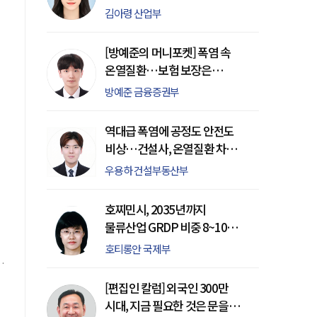
상실부터 후방카메라 먹통까지
김아령 산업부
며
[방예준의 머니포켓] 폭염 속
고
온열질환…보험 보장은
어디까지
방예준 금융증권부
역대급 폭염에 공정도 안전도
의
비상…건설사, 온열질환 차단
총력
우용하 건설부동산부
한
호찌민시, 2035년까지
물류산업 GRDP 비중 8~10%
목표…동남아 물류 허브 도약
호티롱안 국제부
[편집인 칼럼] 외국인 300만
시대, 지금 필요한 것은 문을