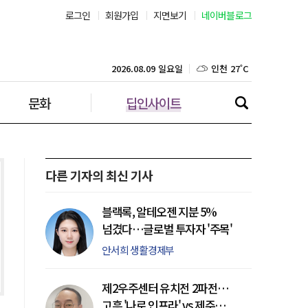
로그인
회원가입
지면보기
네이버블로그
대구 25˚C
인천 27˚C
2026.08.09 일요일
문화
딥인사이트
광주 26˚C
대전 25˚C
울산 25˚C
다른 기자의 최신 기사
강릉 23˚C
블랙록, 알테오젠 지분 5%
넘겼다…글로벌 투자자 '주목'
제주 27˚C
안서희 생활경제부
제2우주센터 유치전 2파전…
고흥 '나로 인프라' vs 제주