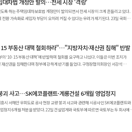
 임대차법 개정안 발의…전세 시장 '격랑'
장이 특정 시공사와의 관계에서 중립 의무를 위반했다”고 문제를 제기했고 조합 내부
디지털 인프라
고 투명한 경쟁 질서를 확보하기
 있도록 하는 주택임대차보호법 개정안이 발의되면서 전세 시장이 크게 흔들리고 있다.
 수요에 대응한 친환경 데이터센터 모델 개발을 지속 추진한다는 계획이다. 한편
통보했다. 현재 조합장은 “조합 업무 공백을 최소화하고 직무대행 체제를 확립하겠다”
환 가속화로 세입자 부담이 오히려 커질 수 있다는 우려가 제기된다. 23일 국회
, KT 목동 IDC 등 다수의 국내 대형 데이터센터 시공 경험을 보유하고 있으며 향후
 입찰이 유찰될 경우 재공고 없이 차기 조합장이 선정 절차를 이어갈 수 있도록 하겠다”
사회민주당 의원을 비롯한 범여권 의원 10명은 지난 2일 ‘주택임대차보호법
 차세대 에너지 기반 데이터센터 모델도 개발할 방침이다.
. 법안은 임차인의 계약갱신청구권을 현행 1회에서 2회로 확대하고 계약 기간을
 선정은 당분간 중단될 가능성이 높다. 성수1지구 역시 시공사 선정
는 내용을 담았다. 개정안은 임대인의 재정 정보 공개 의무도
유착 의혹이 불거지며 일부 조합원들이 조합장 해임을 추진 중이다. '성수1구역
0·15 부동산 대책 철회하라"…"지방자치·재산권 침해" 반발
 납세증명서뿐 아니라 최근 2년간 건강보험료 납부 기록까지 제출해야 하며 주택을
 중심은 조합이 마련한 입찰 지침이다. 해당 지침에는
항과 재정 정보를 세입자에게 서면으로 통지해야 한다. 보증금 보호 장치도 마련해
의 ‘10·15 부동산 대책’에 반발하며 철회를 요구하고 나섰다. 이들은 이번 조치가
미엄 보장 금지 △대안설계 제안 금지 △입찰 제안서와 조합안이 상충할 경우 조합 임
금액이 주택 가격의 70%를 넘지 못하도록 규정했다. 또한 임차인의 대항력
 침해한다며 정부에 강하게 반기를 들었다. 구청장협의회장인 서강석
 HDC현대산업개발은 이러한 조항이 경쟁을 제한한다며 입찰 참여를 거부했고 결국
서 ‘당일 0시’로 앞당겨 전세사기를 사전에 차단한다는 취지도 담겼다. 계약 만료 6개월
 22일 오후 서울시청에서 기자회견을 열고 “토지거래허가제 확대 지정은 지방정부와
을 수정하고 재입찰에 나서기로
정 정보를 갱신해 세입자에게 제공해야 한다. 하지만 시장의 반응은 차갑다.
”이라며 대책 철회를 촉구했다. 성명에는 종로·중·용산·광진·동대문·도봉·서대문·
았다. 서울시는 이미 입찰 관련 유착 의혹과 개별 접촉 사례에 대한 실태조사에 착수
 임대인들이 초기 보증금을 대폭 인상하거나 전세 대신 월세로 전환할 가능성이
남·강동구청장이 이름을 올렸고 더불어민주당 소속 10개 구청장은 참여하지 않았다.
 계약갱신청구권(최대 4년 보장)이 도입된 직후 전월세 거래량은 평균 25% 감소했으며
붕괴 사고…SK에코플랜트·계룡건설 6개월 영업정지
래허가제는 사유재산을 제한하는 가장 강력한 제도로 꼭 필요한 지역에만 예외적으로
”이라며 “대형사들 역시 리스크를 고려해 신중한 접근을 택하고 있다”고 말했다.
상승한 것으로 조사된 바 있다. 정부의 10·15 부동산 대책과도
치구와의 협의 없이 이뤄진 이번 지정은 지방자치 협력 구조를 무시한 처사”라고
시흥시 서해안 우회도로 공사 현장 교량 붕괴 사고와 관련해 시공사인 SK에코플랜트와
 정부는 전세를 낀 갭투자를 차단하고 전세대출에 총부채원리금상환비율(DSR)을
22일 건설업계와 국토부에 따르면 국토부는 두 회사에
했다. 여기에 ‘3+3+3’ 갱신권까지 더해지면 전세 시장은 더 경직될 수 있다는
아니라 공급 확대와 행정 지원을 통해 이뤄져야 한다”고 주장했다. 이들은 정부에
 5월 31일까지 6개월간 영업정지 처분을 통보했다. 사고는 지난해 4월 30일
또는 최소화 △정부·서울시·자치구 3자 협의체 구성 △현장 목소리를 반영한 규제
우회도로 건설 현장에서 발생했다. 당시 교량 상판을 지지하는 거더(보의 일종)
입자의 주거 불안정이 심화할 우려가 있다”고 말했다. 다만 법안 통과 가능성은
숨지고 근로자 5명과 시민 1명이 다쳤다. 경찰은 사고 직후 SK에코플랜트
대표 발의한 한 의원은 원내 1석의 소수 정당 소속으로 민주당에서도 일부 의원만