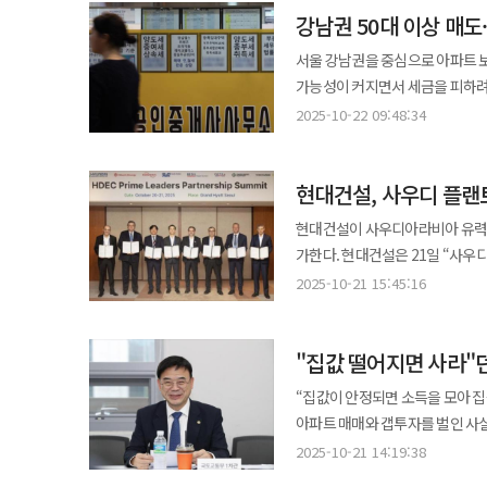
활력을 떨어뜨리는 조치”라며 “
강남권 50대 이상 매
현장소장 등 6명과 하도급업체 
동참한 상태다. 그럼에도 일각에
말했다. 기자회견에 함께한 김병민 서울시 정무부시장은 “정부는 이번 대책을 마련하는 과정에서 서울시와 사전 협의가
계룡건설이 컨소시엄을 구성해 공동으로 참여하고 있었다. 이번 행정
커지고 있다.
서울 강남권을 중심으로 아파트 보
전혀 없었다”며 “거래 위축으로 
문제가 없었던 점이 확인됐다”며 
가능성이 커지면서 세금을 피하려는 ‘선제 대응’이 
“단순한 시장 조정책이 아니라 재개발
밝혔다. 계룡건설도 공시를 통해 
3월부터 부동산 관련 상담이 급격
발표한 ‘10·15 부동산 대책’은
2025-10-22 09:48:34
것”이라고 알렸다.
이상 장기 보유자”라고 전했다. 실제로 지난달 서울 아파트 매도인 10명 중 6명이 50대 이상이었으며 6·27 대출 규제
토지거래허가구역으로 묶어 규제를
발표 이후 30~40대 매도는 주춤했지만 50대 이상
현대건설, 사우디 플랜
재건축 단지 등 핵심 입지에 집중됐다
(106명)가 두드러졌으며 양천구
현대건설이 사우디아라비아 유력 
동시에 증여 건수도 급증했다. 법
가한다. 현대건설은 21일 “사우디 전략 협력사들을 국내로 초청해 업무협약을 체결하고 사우디에서 진행 중인 플랜트
늘며 2022년 5월 이후 최대치를 기록했다. 이 같은 움직임의 배경에는 보유세 강화와 양
프로젝트에 대한 상호 협력을 강화하기로 했다”고 밝혔다. 협
2025-10-21 15:45:16
가능성이 있다. 현재 1주택자는 
가스절연개폐장치) △플로우서브 
축소 논의가 이어지고 있다. 전문가들은 현금 확보, 자녀 증여, ‘똘똘한 한 채’ 갈아타기 등 보유자의 다양한 전략이
솔루션) △AVK SVM(산업용 
시장에 나타나고 있다고 분석한다. 
"집값 떨어지면 사라"던
사업 수행 실적을 인정받은 핵심 기자재 공급사들이다. 이번 MOU는 현대
시장에서도 ‘편법 증여’ 의심 
전략 협력사 파트너십 프로그램’
“집값이 안정되면 소득을 모아 
따르면 올해 1~8월 서울 부동산 거
대표를 포함한 주요 경영진과 7개사
아파트 매매와 갭투자를 벌인 사실
증여가 추정돼 국세청 조사를 받게 됐다. 같은 기간 전국 집합건물 증여 건수는 2만6436건으로 전년
체험 등의 일정을 소화하며 상호 신뢰를 다졌다. 현대건설은 사우디 정부의 ‘비전
본인은 정책 시행 직전 거래를 마쳤다는 점에서 비판이 거세다.
특히 서울은 5883건으로 19.8% 늘어
2025-10-21 14:19:38
아람코의 중장기 성장 계획인 ‘나맷
모 씨는 지난해 7월 경기 성남시
양도나 부담부증여를 활용한 절세가