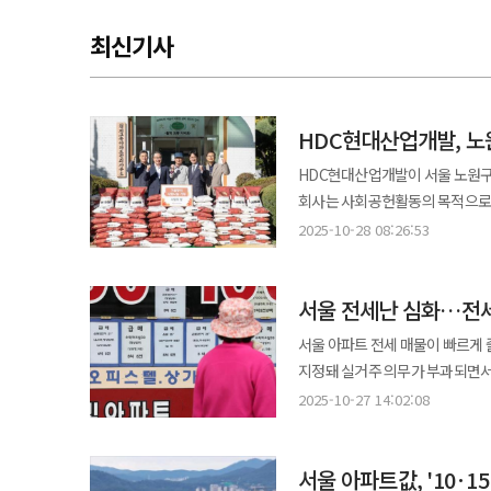
최신기사
HDC현대산업개발, 노
HDC현대산업개발이 서울 노원구
회사는 사회공헌활동의 목적으로 지
업계에 따르면 HDC현대산업개발
2025-10-28 08:26:53
노인정 및 입주자대표회 관계자들과
노인정 관계자들이 참석했으며 기부된 쌀은
서울 전세난 심화…전세 
미성노인회장은 “오늘이 올가을 
해주셔서 진심으로 감사드린다”며 고마움을 전했다. HDC현대산업개발
서울 아파트 전세 매물이 빠르게
이번 쌀 기부가 이웃들이 조금이
지정돼 실거주 의무가 부과되면서
사회공헌 활동을 꾸준히 이어갈 계획”이라고 말했다. HDC현대산업개발
(갱신권) 행사 비중도 빠르게 늘고 있다. 27일 부동산 빅데이터 플랫폼 아실에 따르면 전날 기준 서울
2025-10-27 14:02:08
다양한 사회공헌활동을 전개해 왔다
2만4852건으로 1년 전(3만1554
지역 특성에 맞춘 나눔을 실천하고
서울 아파트 전셋값은 전주 대비 0.1
서울 아파트값, '10·1
매물 감소는 곧 전셋값 상승으로 이어지고 있다. 자치구별로는 서초구(0.29%)와 양천