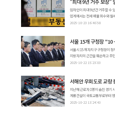
"최대 9년 거주 보장"
일었다. 일부 조합원들은 “조합
이중화·삼중화해 안정성을 확보했다. 현대건설은 이번 사업을 계기로 수도권 주요 거점을 중심으로 
신뢰도에 금이 가면서 사퇴 압박이 거세졌다. 이 사건 이후 포스코이앤씨는 “공정하
임차인이 최대 9년간 거주할 수
네트워크를 확대하고 AI·클라우드
어렵다”며 조합에 입찰 불참을 
업계에서는 전세 매물 회수와 월세 전
현대건설은 네이버 세종 데이터센터
“오는 28일 예정된 시공사 선정
의안정보시스템에 따르면 한창민 
SMR(소형모듈원전) 등과 연계한
2025-10-23 16:40:58
밝혔다. 조합 측은 입찰이 유찰될 경우 내년 정기총회에서 선출될 새로운 조합장이 시공사 선정 절차를 이어받도록
일부개정법률안’을 공동 발의했다
한다는 의견이다. 이에 따라 2지구의 시공사
2년에서 3년으로 연장해 최대 9년까지 거주를 보장하
과정에서 조합과 특정 건설사 간 
서울 15개 구청장 "1
강화했다. 임대인은 국세·지방세
정상화모임'은 현재 임시총회 소집 발의서를 준비하고 있다. 논란의
양도할 경우 새 임대인의 인적 사
서울시 15개 자치구 구청장이 정부
△로열층 우선 분양 금지 △프리
보증금과 선순위 담보권, 체납액을 합한 
지방자치의 근간을 훼손하고 주민 재산권을
결정 등이 포함됐다. 현대건설과
발생 시점을 입주 ‘다음날 0시’에
송파구청장 포함 15개 구청장은
GS건설만 참여해 단독 입찰이 불가피해졌다. 조합은 지난달 대의원회를 통해 지침
2025-10-22 15:23:03
전부터 3개월 전 사이에는 임대인이 최신 재
협의 없이 일방적으로 추진된 결정
했지만 일정은 아직 구체화하지 않
전문가들은 계약기간이 길어질수록
마포·양천·영등포·동작·서초·강
것으로 전해졌다. 한 정비업계 관계자는 “두 지구 모두 조합 운영의 불투명성과 내부 갈등이 해결되지 않는 한
높다고 지적한다. 실제 2020년
서해안 우회도로 교량 
구청장들은 성명을 통해 “토지거
건설사들의 신뢰 회복은 어려울 것
전세 비중은 줄고 신규 전세가격은 약 9~11% 
적용돼야 한다”며 “서울시와 자
지난해 근로자 1명이 숨진 경기 
맞물린다는 분석이 나온다. 당시
비판했다. 이어 “서울시와 각 구는 재개발·재건축 등 주택공급 확대를 위해 신속통합기획 등 제도적 지원을 강화하고
계룡건설이 국토교통부로부터 영업정지 6개월 처분을 받았다. 
적용하면서 전세 수요 위축이 본격화
있다”며 “부동산 안정은 규제 강화가 
사고 책임을 물어 오는 12월 1일부터 내년
우려다. 업계 관계자는 “임차인 보호라는 정책 취지는 이해하지만 실제로는 전세 매물 감소·보증금 상승·월세 전환 등
2025-10-22 13:24:43
△토지거래허가구역 지정의 철회 
시흥시 월곶동 시화MTV 서해안 
부작용이 커질 수 있다”며 “결국 신규 세
완화형 대책 마련 등을 요구했다. 서강석 협의회장은 “토지거래허가구역 지정은 서민 주거 안정을 위협하고 지역경제
구조물이 설치 과정에서 붕괴해 근로자 1명이 
높지 않다는 관측이 지배적이다. 