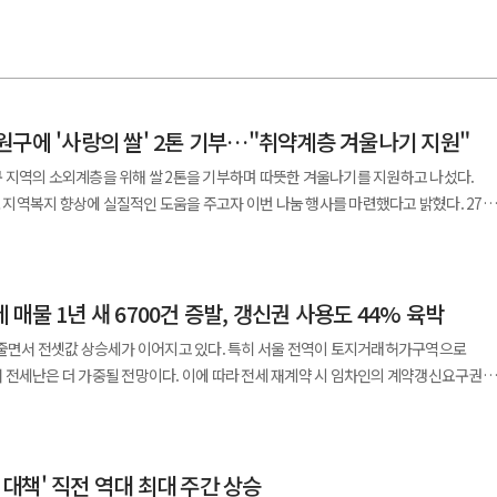
원구에 '사랑의 쌀' 2톤 기부…"취약계층 겨울나기 지원"
 지역의 소외계층을 위해 쌀 2톤을 기부하며 따뜻한 겨울나기를 지원하고 나섰다.
역복지 향상에 실질적인 도움을 주고자 이번 나눔 행사를 마련했다고 밝혔다. 27일
은 최근 노원구 월계시영고층아파트 관리사무소에서 ‘사랑의 쌀’ 전달식을 열고 지역
 함께 쌀을 기부했다. 이날 행사에는 미성노인정, 삼미노인정, 월천노인정 등 지역
 이들을 통해 취약계층에 고루 전달될 예정이다. 전달식에 참석한 정순화
매물 1년 새 6700건 증발, 갱신권 사용도 44% 육박
들어 가장 추운 날인데 이렇게 겨울을 앞두고 지역 어르신들을 위한 따뜻한 지원을
 관계자는 “갑작스럽게 기온이 떨어진 요즘
 줄면서 전셋값 상승세가 이어지고 있다. 특히 서울 전역이 토지거래허가구역으로
나마 따뜻한 겨울을 보내는 데 도움이 되길 바란다”며 “앞으로도 지역사회와 상생하는
 전세난은 더 가중될 전망이다. 이에 따라 전세 재계약 시 임차인의 계약갱신요구권
은 이번 노원구 지원 외에도 전국 각지에서
 아파트 전세 매물은
. 용산, 천안, 춘천 등지에서는 주거환경 개선, 복지시설 후원, 장애 예술인 지원 등
건) 대비 6702건(21.2%) 줄었다. 또 한국부동산원에 따르면 10월 셋째 주(20일 기준)
 있으며 앞으로도 지속 가능한 지역 밀착형 상생 모델을 구축해 나간다는 방침이다.
3% 상승했다. 같은 기간 강남 11개 구는 0.16%, 강북 14개 구는 0.09% 올랐다.
5 대책' 직전 역대 최대 주간 상승
구(0.29%), 송파구(0.27%),