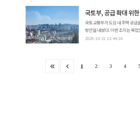
대형 플랜트 사업 수주를 위해 
세입자가 전세 14억8000만원에
채무 이전분은 증여세 과세에서 
이번 협약은 현대건설이 국내 협력사 
국토부, 공급 확대 위한
방식이다. 현재 해당 아파트 호가는 42억원에 
증여로 의심된다. 전문가들은 향후 정부가 보유세 인상과 부동산 불법 거래 단속을 강화할수록 조기 증여 수요와 편법
시도라는 점에서도 의미가 있다. 
판교밸리호반써밋 아파트도 이재명 
거래가 더 늘 수 있다고 전망한다
국토교통부가 도심 내 주택 공급을 
동반성장 체계를 구축해 나갈 것
매입한 뒤 올해 11억4500만원에
국무총리 직속 ‘부동산 감독 추진
방안을 내놨다. 이번 조치는 복잡
더 거주하기로 했다. 국토부는 “더 큰 집으로 이사하기 위해 부득이하게 전세 세입자를 들인 것”이라며 “2027년 1월
주택을 빠르게 공급하겠다는 의지를 담고 있다. 국토부는 21일 도심 공공주택 복합 
2025-10-21 13:44:16
백현동 아파트에 실제 입주할 예정
기존 준주거지역에서 모든 주거지
토지거래허가구역으로 지정해 일반
제도가 적용 대상을 넓히게 된 것이다. 이와 함께 공원·녹지 확보 기준은 5만㎡에서 10만㎡로 상향 조
관료와 가족이 선제적으로 거래를 마쳤다는 점에서
높이 제한도 완화된다. 그간 별
유튜브 채널 ‘부읽남TV’에 출연
1
2
3
4
간소화된다. 도심 공공주택 복합 사업은 민간 개발이 어려운 노후 도심지역에 공공이 주도해 주택을 공급하는 방식이다.
것”이라며 “시장 안정화로 가격이 내려
국토부는 2030년까지 5만호 착공
싸늘하다. 영상 댓글에는 “평범한
진구 부암3동 일대는 2022년 비수도권 최초 대상지로 
우리는 안 되냐”, “국민에게는 
진입 요건을 완화하는 내용의 하위
영상에는 2000건이 넘는 댓글이
유형은 △자율 주택 정비 △가로 
저층 주거지를 소규모로 정비하는 방식이다. 개정안에 따르면 가로주택정비사업 시행 
기반 시설 신설 계획을 수립할 때
해당했다. 또한 토지 소유자 과반
시행자 요건으로 요구되던 ‘사업 구역 면적의 3
토지를 공동이용시설로 제공할 때 