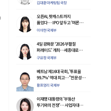
귀환을 응원하며
김대환 마케팅팀 국장
자
에
는
오픈AI, 팟캐스트까지
화
품었다… IPO 앞두고 '여론
주도권' 정조준
이아현 국제부
던
위
4일 광화문 '2026 부활절
퍼레이드' 개최…세종대로
하루 종일 전면 통제
구유정 국제부
베트남 제16대 국회, '투표율
99.7%' 역대 최고…"전문성·
엘리트화 가속"
황프엉리 국제부
이재명 대통령의 '부동산
투기와의 전쟁'… 사업자대출