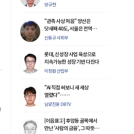
여는 용기가 아니라 함께
양규현
와
살아갈 지혜다
"관측 사상 처음" 양산은
닷새째 40도, 서울은 전역
폭염경보
신동규 사회부
롯데, 신성장 사업 육성으로
지속가능한 성장 기반 다진다
이창원 산업부
"AI 직접 써보니 새 세상
열렸다"…
제노시스AI헬스케어 AI
남궁진웅 DBTV
아카데미 8기 수료
대
[이음표②] 후암동 골목에서
만난 '사람의 금융', 그 따뜻한
시