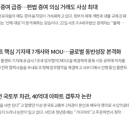
지방정부와 충분한 논의 없이 추진된 규제 중심의 대책은 전면 재검토돼야 한다”고
도·증여 급증…편법 증여 의심 거래도 사상 최대
관계자 2명을 업무상 과실치사상 혐의로 검찰에 송치했다. 해당 공사는 SK에코플랜트
서는 “전세제도 자체가 존속할 수 있느냐”는 회의론까지 불거지며 시장 불확실성이
 처분과 관련해 SK에코플랜트는 “당사 시공 품질에
유자들의 매도·증여 움직임이 가속화하고 있다. 정부의 세제 개편과 대출 규제 강화
전월세 불안을 초래하고 정비사업 추진 동력까지 악화시킬 수 있다”고 우려했다. 그는
“향후 법적 절차를 통해 안전 관리 의무를 충분히 이행했음을 소명할 예정”이라고
본격화하는 모습이다. 22일 서초구 A세무법인 관계자는 “올해
·재건축을 통한 장기적 주거 전략으로 접근해야 한다”고 덧붙였다. 한편 정부가
“영업정지 처분에 대해 집행 정지 가처분 신청과 행정처분 취소 소송을 제기할
히 늘었고 최근엔 양도세·증여세 상담까지 다양해졌다”며 “상담자의 상당수가 50대
 서울 전역과 과천·성남 등 경기 12개 지역을 조정대상지역·투기과열지구·
 대폭 강화하는 내용을 담고 있다.
 매도는 꾸준히 늘고 있다. 이들이 내놓은 매물은 강남 3구와 주요
트 핵심 기자재 7개사와 MOU…글로벌 동반성장 본격화
. 9월 기준 20년 이상 보유 주택 매도인 중 강남구(111명), 서초구(76명), 송파구
·영등포구·노원구·마포구 등 재건축 기대감이 높은 지역에서도 매도 사례가 많았다.
플랜트 기자재 공급사 7곳과 업무협약(MOU)을 체결하며 중동 시장 공략에 박차를
원 등기정보광장에 따르면 9월 서울 집합건물 증여 건수는 881건으로 전달보다 36%
도세 장기보유특별공제 축소
약을 맺은 7개사는 △히타치에너지 KSA(초고압
최대 80%까지 양도차익 공제가 가능하지만 정부 안팎에서 고가 주택을 중심으로 혜택
알루사이드(펌프설비) △요코가와 사우디(분석기) △레다 해저드 컨트롤(방화·안전
밸브) △페트라(냉난방공조설비) △사우디 디젤(디젤 발전기) 등 사우디 내에서 기술력과
실제 KB선도아파트 50지수는 9월 126.4로 역대 최고치를 경신했다. 증여
 국토부 차관, 40억대 아파트 갭투자 논란
건설이 이달 20~21일 양일간 진행한 ‘사우디
사례가 늘고 있다. 국토교통위원회 김종양 의원실이 한국부동산원에서 제출받은 자료에
의 일환으로 마련됐다. 서울 그랜드하얏트호텔에서 열린 협약식에는 이한우 현대건설
집을 사면 된다”고 말했던 이상경 국토교통부 1차관이 본인과 배우자 명의로 수십억원
래 4760건 중 2779건이 의심 거래로 분류됐으며 이 가운데 1530건(55%)은 위법
 고위 임원진이 참석했고 협약 외에도 경영진 간 면담, 국내 주요 시설 방문, K-문화
이 드러나 논란이 일고 있다. 서민과 청년층에는 “기다리라”고 주문하면서 정작
보다 4.1% 증가했고
 2030’ 핵심 인프라 사업은 물론
 21일 확인한 등기부등본에 따르면 이 차관의 배우자 한
 강남·서초·송파·용산 등 고가 주택 밀집 지역에서 집중됐다. 편법 증여는 저가
(Namaat) 프로그램’의 EPC(설계·조달·시공) 파트너로 활동하고 있다. 회사 측은
 분당구 판교푸르지오그랑블 전용 117㎡를 33억5000만원에 매입했다. 잔금일 직전
 대표적이다. 가족 간 거래는 시세 대비 30% 낮은 가격까지 허용되고 부담부증여 