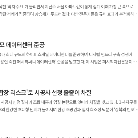
이 높았다. 부동산원은 “전세 매물 부족으로 가격이 오르고 있으며 학군이나 교통 등 정
직전 ‘막차 수요’가 몰리면서 지난주 서울 아파트값이 통계 집계 이래 가장 큰 폭으로
. 이 같은 상황에서 세입자들은 전세 재계약 시 갱신권을
 막판 거래가 집중되며 상승세가 두드러졌다. 다만 전문가들은 규제 효과가 본격화하는
통부 실거래가 공개 시스템에 따르면 올해 서울 아파트 전세 재계약 4만9454건
동산원이 발표한 10월 셋째 주(20일 기준) 전국
갱신권을 통해 이뤄졌다. 현행법상 갱신권을 사용할 경우 임대료는 5% 이내에서만 인상
울 아파트값은 전주 대비 0.50% 상승했다. 이는 2012년 조사가 시작된 이후 가장
의 대응으로 풀이된다. 반면 갱신권을 사용하지 않으면 수억원씩
함한 직전 2주간 누계 상승률(0.54%)에 근접한 수준이다. 조사 기간이 정부의
구 공덕동 ‘공덕파크자이’ 전용 84.9㎡(12층)는 전세금이 9억8000만원에서
규모 데이터센터 준공
 발표 전후(14~20일)를 모두 포함하면서 상승 거래와 규제 전 막판 거래가 함께 반영된
 통해 서울 전역과 경기 12개 지역을
국내 최대 규모의 하이퍼스케일 데이터센터를 준공하며 디지털 인프라 구축 경쟁에
도 전세난을 부추기고 있다. 해당 지역에서는 실거주 목적이 아닌 갭투자가 사실상
 규제책을 내놨다. 규제 지역 지정은 16일부터, 토지거래허가구역은 20일부터
세를 낀 매물이 시장에서 빠르게 사라지고 있으며 자산가들은 매도 대신 증여로 버티는
PIB)와 신한금융투자가 공동 투자한 총 1조3000억 원 규모로 연면적 9만9125㎡
 실제로 광진구(1.29%), 성동구(1.25%), 강동구(1.12%) 등 한강벨트 지역은 한
, 수전 용량 100MW급 전력 인프라를 갖춰
비교해도 약 9500건이 줄었다. 같은 기간 서울 아파트 전세 매물도 3만1472건에서
갔다. 양천구(0.96%), 중구(0.93%), 송파구(0.93%), 마포구(0.92%)도 1%에
수요에 대응할 수 있는 고밀도 운용이 가능하다. 약 16만~20만 가구가 사용할 전력
올랐고
합장 리스크'로 시공사 선정 줄줄이 차질
침할 수 있는 수준이다. 특히 특정 통신사업자에 종속되지 않는
%, 강동구 5.55%, 광진구 3.29%, 영등포구 3.06%, 용산구 2.94% 등을 기록했다
뛰어넘었고 과천 역시 1.48%로 직전 상승폭(1.16%)을 크게 웃돌았다. 이밖에 광명
 글로벌 트래픽 수요를 수용할 수 있으며 판교와 인접한 입지적 강점을 바탕으로 수도
하 등을 통해 매물 출회를 유도하겠다는 입장이지만 여당이 내년 지방선거를 앞두고
 선정 절차가 조합 내홍과 입찰 논란으로 잇따라 차질을 빚고 있다. 1~4지구를
(0.55%), 용인 수지구(0.41%) 등도 높은 상승률을 보였다. 전문가들은 이번 통계가
D(Strut-Top-Down)’
가 심화되고 있다. 여기에 더해 최근 여당을 포함한 범여권에서
규모의 한강변 초대형 단지가 들어서며 한강 조망권과 입지 희소성 덕분에 ‘강북의 반포’
동시에 반영된 결과라고 분석한다. 함영진 우리은행 부동산리서치랩장은 “8월부터
스트트랙 공정, 프리컨스트럭션 기획 등 최신 시공 기술을 집약해 약 43개월 만에 공사
1회에서 2회로 임대차 기간을 2년에서 3년으로 늘리는 ‘전세 9년법’까지 발의되면서
 조합장 해임 요구가 이어지고 있으며 건설사 이탈까지 겹치며 사업 일정에 빨간불이
 상승세가 10·15 대책을 불러온 배경”이라며 “발표 이후 토지거래허가구역 발효
. 법안이 국회를 통과하면 현행 ‘2+2’ 체제는 ‘3+3+3’으로 전환된다. 업계에서는
안 수요가 집중되며 가격이 급등했다”고 진단했다.
클라우드 기업 기준에 부합하는 수준으로 에너지 손실과 탄소배출을 최소화한 친환경
이 월세로의 전환을 택할 가능성이 크다”며 “전세 매물은 더 줄고, 전셋값은 더 오를
요원) 간에 오간 부적절한 언행이 외부에 알려지면서 조합원들 사이에서 논란이