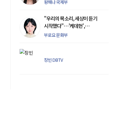
'칼날' 들이댔다
왕해나 국제부
"우리의 목소리, 세상이 듣기
시작했다"…'케데헌',
아카데미 장편 애니메이션상
부로요 문화부
수상
장빈 DBTV