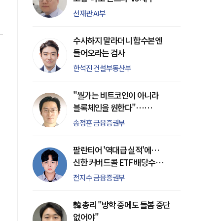
'해상 발사'
선재관 AI부
수사하지 말라더니 합수본엔
들어오라는 검사
한석진 건설부동산부
"월가는 비트코인이 아니라
블록체인을 원한다"…
토큰화가 바꾸는 금융 배관
송정훈 금융증권부
팔란티어 '역대급 실적'에…
신한 커버드콜 ETF 배당수익률
1위
전지수 금융증권부
韓 총리 "방학 중에도 돌봄 중단
없어야"