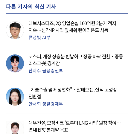
다른 기자의 최신 기사
데브시스터즈, 2Q 영업손실 160억원 2분기 적자
지속…신작·IP 사업 앞세워 턴어라운드 시동
류청빛 AI부
코스피, 개장 상승분 반납하고 장중 하락 전환…중동
리스크·美 경계감
전지수 금융증권부
"기술수출 넘어 상업화"…알테오젠, 실적 고성장
전환점
안서희 생활경제부
대우건설, 모잠비크 '로부마 LNG 사업' 원청 참여…
연내 EPC 본계약 목표