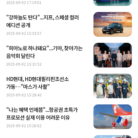
되나
2025-09-03 17:19:01
"강하늘도 탄다"...지프, 스페셜 컬러
에디션 공개
2025-09-02 15:33:57
"피아노로 하나돼요"...기아, 찾아가는
음악회 달린다
2025-09-02 15:31:52
HD현대, HD현대필리핀조선소
가동…"마스가 사활"
2025-09-02 15:28:43
"나는 혜택 언제쯤"...항공권 초특가
프로모션 실제 이용 어려운 이유
2025-09-02 15:26:02