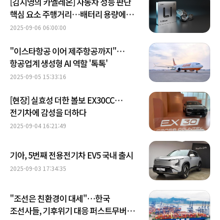
[김지영의 카멜레온] 자동차 성능 판단
핵심 요소 주행거리…배터리 용량에
관해 알려드려요
2025-09-06 06:00:00
"이스타항공 이어 제주항공까지"…
항공업계 생성형 AI 역할 '톡톡'
2025-09-05 15:33:16
[현장] 실효성 더한 볼보 EX30CC…
전기차에 감성을 더하다
2025-09-04 16:21:49
기아, 5번째 전용전기차 EV5 국내 출시
2025-09-03 17:34:35
"조선은 친환경이 대세"…한국
조선사들, 기후위기 대응 퍼스트무버