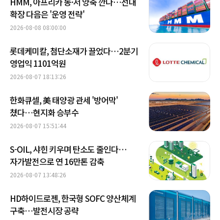
HMM, 아프리카 동·서 양축 깐다…선대
확장 다음은 '운영 전략'
2026-08-08 08:00:00
롯데케미칼, 첨단소재가 끌었다…2분기
영업익 1101억원
2026-08-07 18:13:26
한화큐셀, 美 태양광 관세 '방어막'
쳤다…현지화 승부수
2026-08-07 15:51:44
S-OIL, 샤힌 키우며 탄소도 줄인다…
자가발전으로 연 16만톤 감축
2026-08-07 13:48:26
HD하이드로젠, 한국형 SOFC 양산체계
구축…발전시장 공략