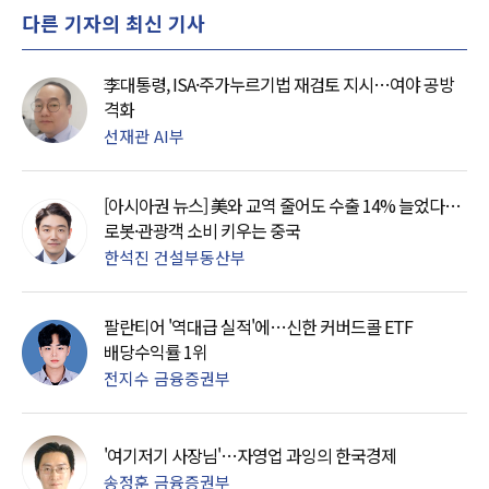
다른 기자의 최신 기사
李대통령, ISA·주가누르기법 재검토 지시…여야 공방
격화
선재관 AI부
[아시아권 뉴스] 美와 교역 줄어도 수출 14% 늘었다…
로봇·관광객 소비 키우는 중국
한석진 건설부동산부
팔란티어 '역대급 실적'에…신한 커버드콜 ETF
배당수익률 1위
전지수 금융증권부
'여기저기 사장님'…자영업 과잉의 한국경제
송정훈 금융증권부