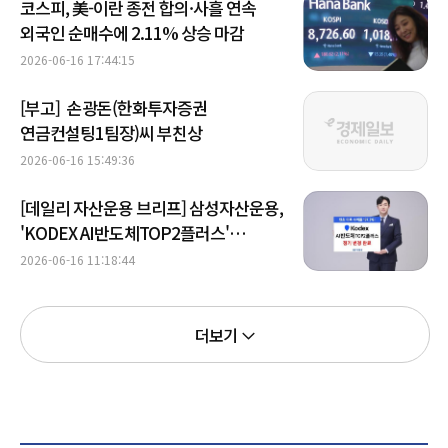
코스피, 美-이란 종전 합의·사흘 연속
외국인 순매수에 2.11% 상승 마감
2026-06-16 17:44:15
[부고] 손광돈(한화투자증권
연금컨설팅1팀장)씨 부친상
2026-06-16 15:49:36
[데일리 자산운용 브리프] 삼성자산운용,
'KODEX AI반도체TOP2플러스'
SK스퀘어 편입…순자산 4조원 돌파 外
2026-06-16 11:18:44
더보기