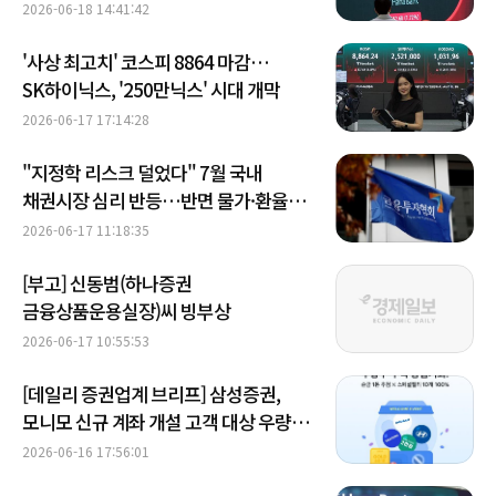
2026-06-18 14:41:42
'사상 최고치' 코스피 8864 마감…
SK하이닉스, '250만닉스' 시대 개막
2026-06-17 17:14:28
"지정학 리스크 덜었다" 7월 국내
채권시장 심리 반등…반면 물가·환율은
'불씨' 여전
2026-06-17 11:18:35
[부고] 신동범(하나증권
금융상품운용실장)씨 빙부상
2026-06-17 10:55:53
[데일리 증권업계 브리프] 삼성증권,
모니모 신규 계좌 개설 고객 대상 우량주
·순금 증정 이벤트 진행 外
2026-06-16 17:56:01