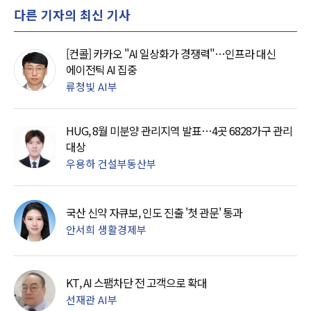
다른 기자의 최신 기사
[컨콜] 카카오 "AI 일상화가 경쟁력"…인프라 대신
에이전틱 AI 집중
류청빛 AI부
HUG, 8월 미분양 관리지역 발표…4곳 6828가구 관리
대상
우용하 건설부동산부
국산 신약 자큐보, 인도 진출 '첫 관문' 통과
안서희 생활경제부
KT, AI 스팸차단 전 고객으로 확대
선재관 AI부