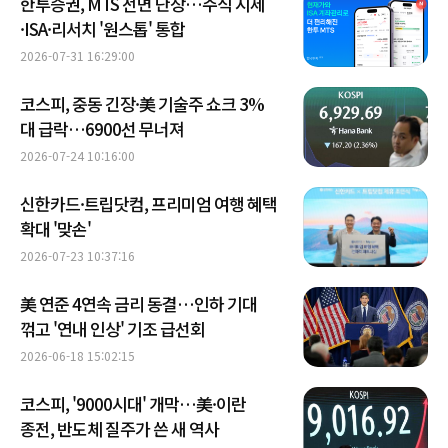
한투증권, MTS 전면 단장…주식 시세
·ISA·리서치 '원스톱' 통합
2026-07-31 16:29:00
코스피, 중동 긴장·美 기술주 쇼크 3%
대 급락…6900선 무너져
2026-07-24 10:16:00
신한카드·트립닷컴, 프리미엄 여행 혜택
확대 '맞손'
2026-07-23 10:37:16
美 연준 4연속 금리 동결…인하 기대
꺾고 '연내 인상' 기조 급선회
2026-06-18 15:02:15
코스피, '9000시대' 개막…美·이란
종전, 반도체 질주가 쓴 새 역사