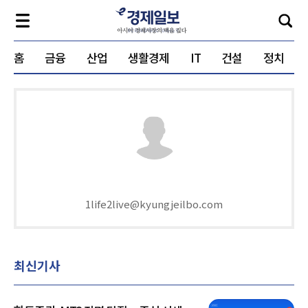
홈
금융
산업
생활경제
IT
건설
정치
1life2live@kyungjeilbo.com
최신기사