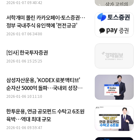
2026-01-07 09:40:42
서학개미 몰린 카카오페이·토스증권…
정부 국내주식 유인책에 '전전긍긍'
2026-01-07 06:34:00
[인사] 한국투자증권
2026-01-06 15:25:25
삼성자산운용, 'KODEX 로봇액티브'
순자산 5000억 돌파…국내외 성장
모멘텀 작용
2026-01-06 10:11:10
한투운용, 연금 공모펀드 수탁고 6조원
육박…역대 최대 규모
2026-01-06 09:59:47