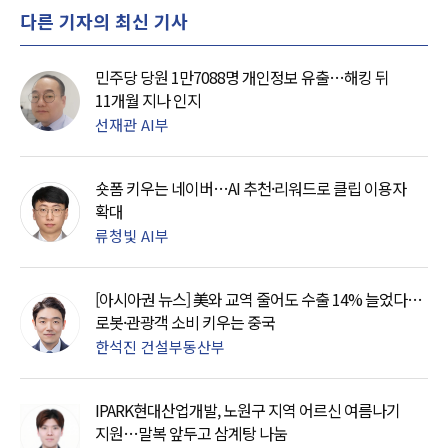
다른 기자의 최신 기사
민주당 당원 1만7088명 개인정보 유출…해킹 뒤
11개월 지나 인지
선재관 AI부
숏폼 키우는 네이버…AI 추천·리워드로 클립 이용자
확대
류청빛 AI부
[아시아권 뉴스] 美와 교역 줄어도 수출 14% 늘었다…
로봇·관광객 소비 키우는 중국
한석진 건설부동산부
IPARK현대산업개발, 노원구 지역 어르신 여름나기
지원…말복 앞두고 삼계탕 나눔