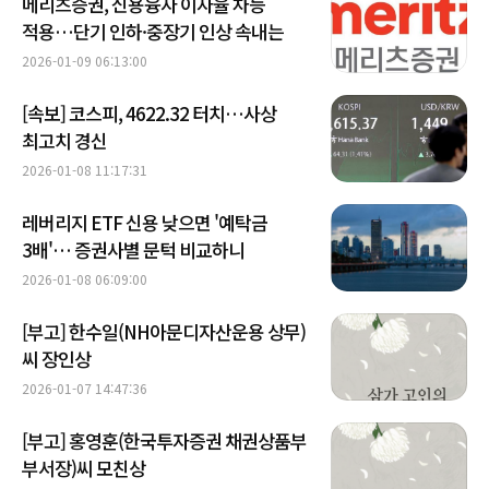
메리츠증권, 신용융자 이자율 차등
적용…단기 인하·중장기 인상 속내는
2026-01-09 06:13:00
[속보] 코스피, 4622.32 터치…사상
최고치 경신
2026-01-08 11:17:31
레버리지 ETF 신용 낮으면 '예탁금
3배'… 증권사별 문턱 비교하니
2026-01-08 06:09:00
[부고] 한수일(NH아문디자산운용 상무)
씨 장인상
2026-01-07 14:47:36
[부고] 홍영훈(한국투자증권 채권상품부
부서장)씨 모친상