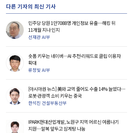
다른 기자의 최신 기사
민주당 당원 1만7088명 개인정보 유출…해킹 뒤
11개월 지나 인지
선재관 AI부
숏폼 키우는 네이버…AI 추천·리워드로 클립 이용자
확대
류청빛 AI부
[아시아권 뉴스] 美와 교역 줄어도 수출 14% 늘었다…
로봇·관광객 소비 키우는 중국
한석진 건설부동산부
IPARK현대산업개발, 노원구 지역 어르신 여름나기
지원…말복 앞두고 삼계탕 나눔