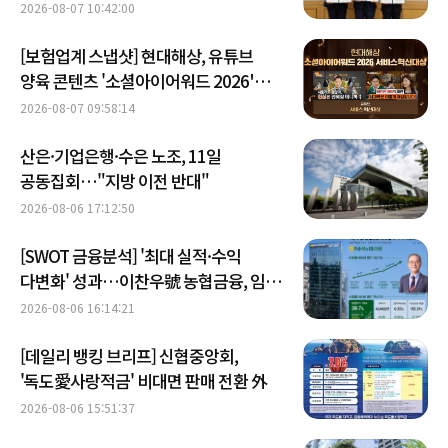
2026-08-07 10:42:00
[보험업계 스냅샷] 현대해상, 유튜브
양육 콘텐츠 '소셜아이어워드 2026'
대상 수상 外
2026-08-07 09:58:14
산은·기업은행·수은 노조, 11일
공동집회…"지방 이전 반대"
2026-08-06 17:12:50
[SWOT 금융분석] '최대 실적·수익
다변화' 성과…이찬우號 농협금융, 임기
말년 성장 박차
2026-08-06 16:14:21
[데일리 뱅킹 브리프] 신협중앙회,
'독도愛사랑적금' 비대면 판매 전환 外
2026-08-06 15:51:37