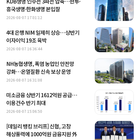
KDB생명 인수전 3파전 압축…한투·
흥국생명·한화생명 본입찰
2026-08-07 17:01:12
4대 은행 NIM 일제히 상승…상반기
이자이익 19조 육박
2026-08-07 16:36:44
NH농협생명, 폭염 농업인 안전망
강화…온열질환 신속 보상 운영
2026-08-07 16:31:08
미소금융 상반기 1612억원 공급…
이용건수 반기 최대
2026-08-07 15:06:50
[데일리 뱅킹 브리프] 신협, 고창
해상풍력에 1000억원 금융지원 外