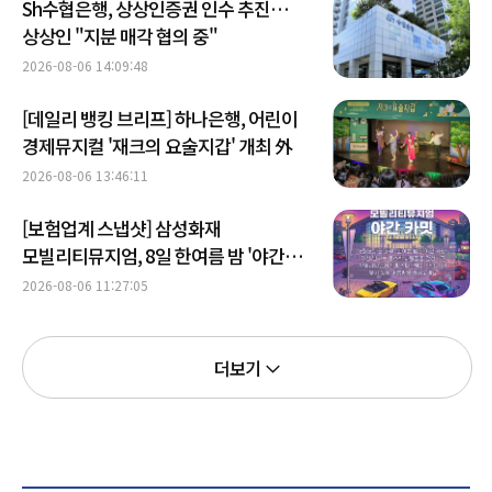
Sh수협은행, 상상인증권 인수 추진…
상상인 "지분 매각 협의 중"
2026-08-06 14:09:48
[데일리 뱅킹 브리프] 하나은행, 어린이
경제뮤지컬 '재크의 요술지갑' 개최 外
2026-08-06 13:46:11
[보험업계 스냅샷] 삼성화재
모빌리티뮤지엄, 8일 한여름 밤 '야간
카밋' 개최
2026-08-06 11:27:05
더보기