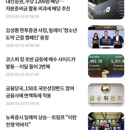
대신증권, 주당 1200원 배당…
자본준비금 활용 비과세 배당 추진
2026-03-10 09:56:30
김성환 한투증권 사장, 릴레이 '청소년
도박 근절 캠페인' 동참
2026-03-10 09:49:44
코스피 장 초반 급등에 매수 사이드카
발동…이달 들어 2번째
2026-03-10 09:27:42
금융당국, 150조 국민성장펀드 참여
금융사에 면책특례 적용
2026-03-10 07:59:50
뉴욕증시 일제히 상승…트럼프 "이란
전쟁 막바지"