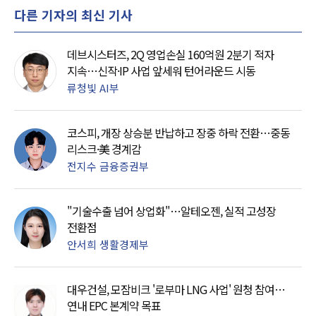
다른 기자의 최신 기사
데브시스터즈, 2Q 영업손실 160억원 2분기 적자
지속…신작·IP 사업 앞세워 턴어라운드 시동
류청빛 AI부
코스피, 개장 상승분 반납하고 장중 하락 전환…중동
리스크·美 경계감
전지수 금융증권부
"기술수출 넘어 상업화"…알테오젠, 실적 고성장
전환점
안서희 생활경제부
대우건설, 모잠비크 '로부마 LNG 사업' 원청 참여…
연내 EPC 본계약 목표