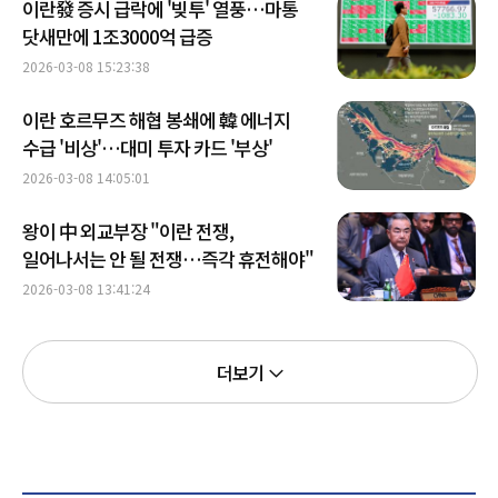
이란發 증시 급락에 '빚투' 열풍…마통
닷새만에 1조3000억 급증
2026-03-08 15:23:38
이란 호르무즈 해협 봉쇄에 韓 에너지
수급 '비상'…대미 투자 카드 '부상'
2026-03-08 14:05:01
왕이 中 외교부장 "이란 전쟁,
일어나서는 안 될 전쟁…즉각 휴전해야"
2026-03-08 13:41:24
더보기