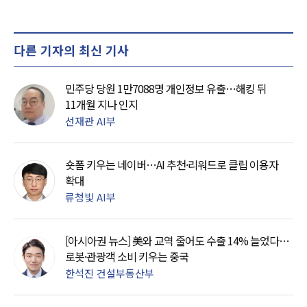
다른 기자의 최신 기사
민주당 당원 1만7088명 개인정보 유출…해킹 뒤
11개월 지나 인지
선재관 AI부
숏폼 키우는 네이버…AI 추천·리워드로 클립 이용자
확대
류청빛 AI부
[아시아권 뉴스] 美와 교역 줄어도 수출 14% 늘었다…
로봇·관광객 소비 키우는 중국
한석진 건설부동산부