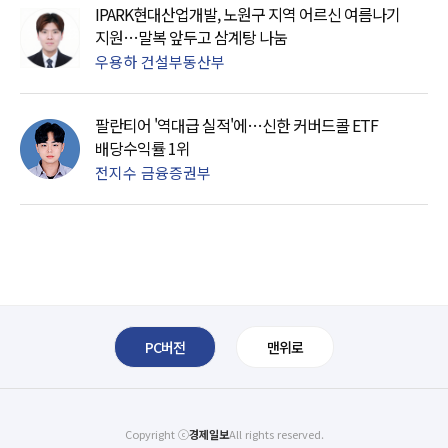
IPARK현대산업개발, 노원구 지역 어르신 여름나기
지원…말복 앞두고 삼계탕 나눔
우용하 건설부동산부
팔란티어 '역대급 실적'에…신한 커버드콜 ETF
배당수익률 1위
전지수 금융증권부
PC버전
맨위로
Copyright ⓒ
경제일보
All rights reserved.