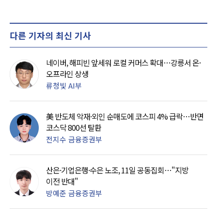
다른 기자의 최신 기사
네이버, 해피빈 앞세워 로컬 커머스 확대…강릉서 온·
오프라인 상생
류청빛 AI부
美 반도체 악재·외인 순매도에 코스피 4% 급락…반면
코스닥 800선 탈환
전지수 금융증권부
산은·기업은행·수은 노조, 11일 공동집회…"지방
이전 반대"
방예준 금융증권부