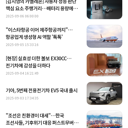
[김지영의 카멜레온] 자동차 성능 판단
핵심 요소 주행거리…배터리 용량에
관해 알려드려요
2025-09-06 06:00:00
"이스타항공 이어 제주항공까지"…
항공업계 생성형 AI 역할 '톡톡'
2025-09-05 15:33:16
[현장] 실효성 더한 볼보 EX30CC…
전기차에 감성을 더하다
2025-09-04 16:21:49
기아, 5번째 전용전기차 EV5 국내 출시
2025-09-03 17:34:35
"조선은 친환경이 대세"…한국
조선사들, 기후위기 대응 퍼스트무버