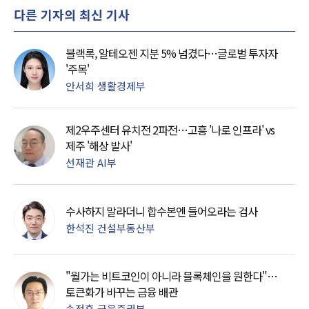
다른 기자의 최신 기사
블랙록, 알테오젠 지분 5% 넘겼다…글로벌 투자자
'주목'
안서희 생활경제부
제2우주센터 유치전 2파전…고흥 '나로 인프라' vs
제주 '해상 발사'
선재관 AI부
수사하지 말라더니 합수본엔 들어오라는 검사
한석진 건설부동산부
"월가는 비트코인이 아니라 블록체인을 원한다"…
토큰화가 바꾸는 금융 배관
송정훈 금융증권부