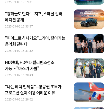
되나
2025-09-03 17:19:01
"강하늘도 탄다"...지프, 스페셜 컬러
에디션 공개
2025-09-02 15:33:57
"피아노로 하나돼요"...기아, 찾아가는
음악회 달린다
2025-09-02 15:31:52
HD현대, HD현대필리핀조선소
가동…"마스가 사활"
2025-09-02 15:28:43
"나는 혜택 언제쯤"...항공권 초특가
프로모션 실제 이용 어려운 이유
2025-09-02 15:26:02