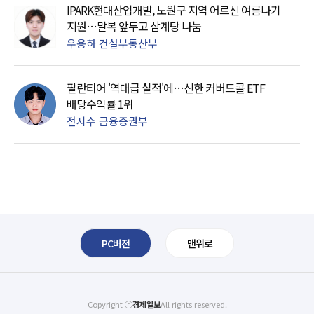
IPARK현대산업개발, 노원구 지역 어르신 여름나기
지원…말복 앞두고 삼계탕 나눔
우용하 건설부동산부
팔란티어 '역대급 실적'에…신한 커버드콜 ETF
배당수익률 1위
전지수 금융증권부
PC버전
맨위로
Copyright ⓒ
경제일보
All rights reserved.