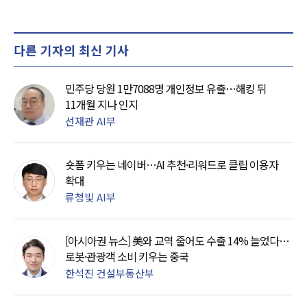
다른 기자의 최신 기사
민주당 당원 1만7088명 개인정보 유출…해킹 뒤
11개월 지나 인지
선재관 AI부
숏폼 키우는 네이버…AI 추천·리워드로 클립 이용자
확대
류청빛 AI부
[아시아권 뉴스] 美와 교역 줄어도 수출 14% 늘었다…
로봇·관광객 소비 키우는 중국
한석진 건설부동산부