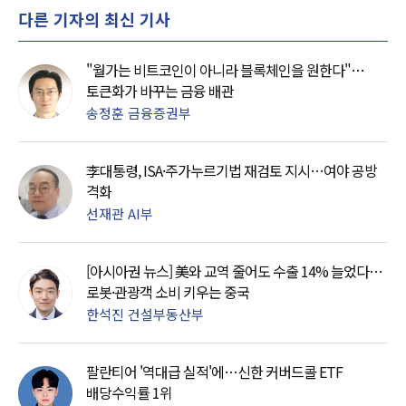
다른 기자의 최신 기사
"월가는 비트코인이 아니라 블록체인을 원한다"…
토큰화가 바꾸는 금융 배관
송정훈 금융증권부
李대통령, ISA·주가누르기법 재검토 지시…여야 공방
격화
선재관 AI부
[아시아권 뉴스] 美와 교역 줄어도 수출 14% 늘었다…
로봇·관광객 소비 키우는 중국
한석진 건설부동산부
팔란티어 '역대급 실적'에…신한 커버드콜 ETF
배당수익률 1위