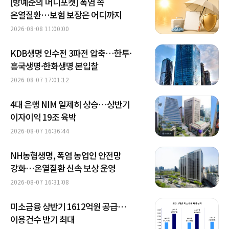
[방예준의 머니포켓] 폭염 속
온열질환…보험 보장은 어디까지
2026-08-08 11:00:00
KDB생명 인수전 3파전 압축…한투·
흥국생명·한화생명 본입찰
2026-08-07 17:01:12
4대 은행 NIM 일제히 상승…상반기
이자이익 19조 육박
2026-08-07 16:36:44
NH농협생명, 폭염 농업인 안전망
강화…온열질환 신속 보상 운영
2026-08-07 16:31:08
미소금융 상반기 1612억원 공급…
이용건수 반기 최대