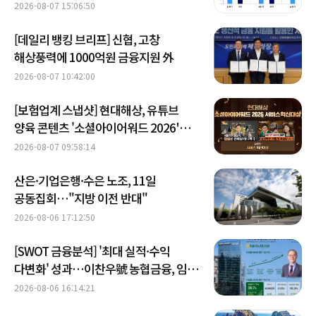
2026-08-07 15:06:50
[데일리 뱅킹 브리프] 신협, 고창
해상풍력에 1000억원 금융지원 外
2026-08-07 10:42:00
[보험업계 스냅샷] 현대해상, 유튜브
양육 콘텐츠 '소셜아이어워드 2026'
대상 수상 外
2026-08-07 09:58:14
산은·기업은행·수은 노조, 11일
공동집회…"지방 이전 반대"
2026-08-06 17:12:50
[SWOT 금융분석] '최대 실적·수익
다변화' 성과…이찬우號 농협금융, 임기
말년 성장 박차
2026-08-06 16:14:21