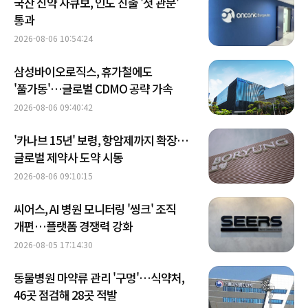
국산 신약 자큐보, 인도 진출 '첫 관문'
통과
2026-08-06 10:54:24
삼성바이오로직스, 휴가철에도
'풀가동'…글로벌 CDMO 공략 가속
2026-08-06 09:40:42
'카나브 15년' 보령, 항암제까지 확장…
글로벌 제약사 도약 시동
2026-08-06 09:10:15
씨어스, AI 병원 모니터링 '씽크' 조직
개편…플랫폼 경쟁력 강화
2026-08-05 17:14:30
동물병원 마약류 관리 '구멍'…식약처,
46곳 점검해 28곳 적발