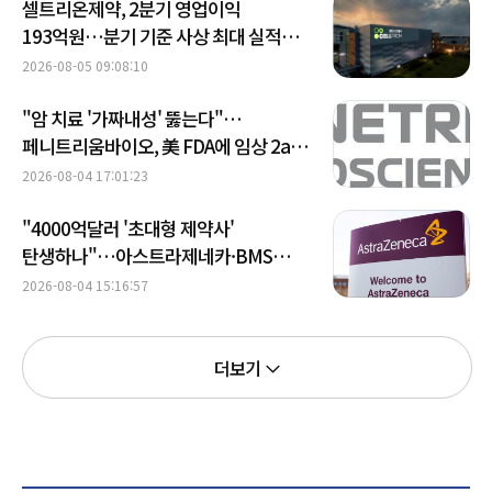
셀트리온제약, 2분기 영업이익
193억원…분기 기준 사상 최대 실적
달성
2026-08-05 09:08:10
"암 치료 '가짜내성' 뚫는다"…
페니트리움바이오, 美 FDA에 임상 2a상
신청
2026-08-04 17:01:23
"4000억달러 '초대형 제약사'
탄생하나"…아스트라제네카·BMS
합병설에 주주 반발
2026-08-04 15:16:57
더보기