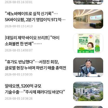
2026-08-05 16:33:01
"세노바메이트로 실적 신기록"…
SK바이오팜, 2분기 영업이익 971억
달성
2026-08-05 15:14:13
[데일리 제약·바이오 브리프] "아이
소화불편 한 번에"…
보령컨슈머헬스케어, 맑은초키즈시럽
2026-08-05 14:00:07
선봬 外
"휴가도 반납했다"…서정진 회장,
글로벌 현장 누비며 하반기 매출 총력전
2026-08-05 13:50:35
알테오젠, 5200억 규모
기술수출…"주사제 패러다임 바꾼다"
2026-08-05 10:36:26