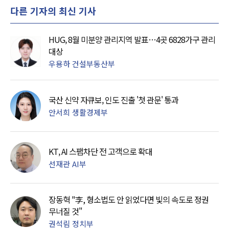
다른 기자의 최신 기사
HUG, 8월 미분양 관리지역 발표…4곳 6828가구 관리
대상
우용하 건설부동산부
국산 신약 자큐보, 인도 진출 '첫 관문' 통과
안서희 생활경제부
KT, AI 스팸차단 전 고객으로 확대
선재관 AI부
장동혁 "李, 형소법도 안 읽었다면 빛의 속도로 정권
무너질 것"
권석림 정치부