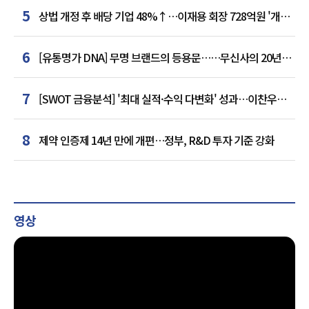
5
상법 개정 후 배당 기업 48%↑…이재용 회장 728억원 '개인
최다'
6
[유통명가 DNA] 무명 브랜드의 등용문……무신사의 20년
플랫폼 혁명
7
[SWOT 금융분석] '최대 실적·수익 다변화' 성과…이찬우號
농협금융, 임기 말년 성장 박차
8
제약 인증제 14년 만에 개편…정부, R&D 투자 기준 강화
영상