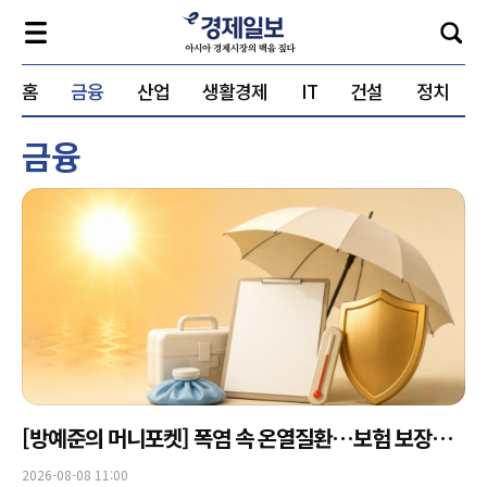
홈
금융
산업
생활경제
IT
건설
정치
금융
[방예준의 머니포켓] 폭염 속 온열질환…보험 보장은
어디까지
2026-08-08 11:00