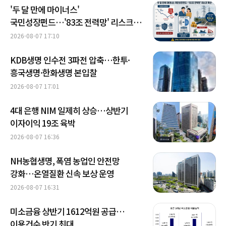
'두 달 만에 마이너스'
국민성장펀드…'83조 전력망' 리스크
확산
2026-08-07 17:10
KDB생명 인수전 3파전 압축…한투·
흥국생명·한화생명 본입찰
2026-08-07 17:01
4대 은행 NIM 일제히 상승…상반기
이자이익 19조 육박
2026-08-07 16:36
NH농협생명, 폭염 농업인 안전망
강화…온열질환 신속 보상 운영
2026-08-07 16:31
미소금융 상반기 1612억원 공급…
이용건수 반기 최대