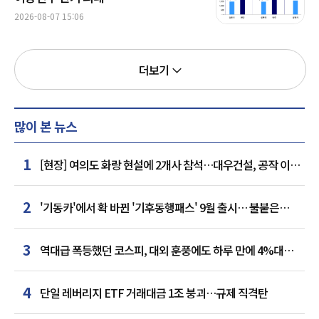
2026-08-07 15:06
더보기
많이 본 뉴스
1
[현장] 여의도 화랑 현설에 2개사 참석…대우건설, 공작 이어
추가 거점 확보하나
2
'기동카'에서 확 바뀐 '기후동행패스' 9월 출시… 불붙은
카드사 경쟁
3
역대급 폭등했던 코스피, 대외 훈풍에도 하루 만에 4%대
급락
4
단일 레버리지 ETF 거래대금 1조 붕괴…규제 직격탄