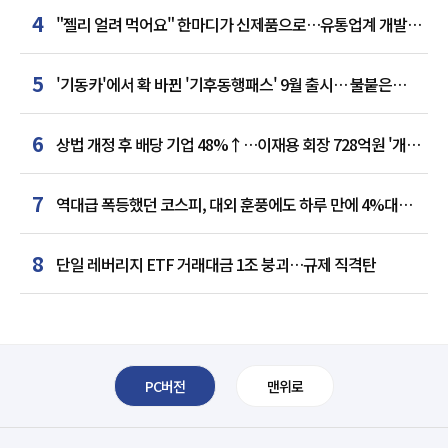
4
"젤리 얼려 먹어요" 한마디가 신제품으로…유통업계 개발실
된 SNS
5
'기동카'에서 확 바뀐 '기후동행패스' 9월 출시… 불붙은
카드사 경쟁
6
상법 개정 후 배당 기업 48%↑…이재용 회장 728억원 '개인
최다'
7
역대급 폭등했던 코스피, 대외 훈풍에도 하루 만에 4%대
급락
8
단일 레버리지 ETF 거래대금 1조 붕괴…규제 직격탄
PC버전
맨위로