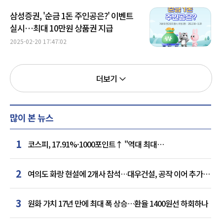
삼성증권, '순금 1돈 주인공은?' 이벤트
실시…최대 10만원 상품권 지급
2025-02-20 17:47:02
더보기
많이 본 뉴스
1
코스피, 17.91%·1000포인트↑ "역대 최대
상승률"…'삼전닉스' 동반 상한가
2
여의도 화랑 현설에 2개사 참석…대우건설, 공작 이어 추가
거점 확보하나
3
원화 가치 17년 만에 최대 폭 상승…환율 1400원선 하회하나