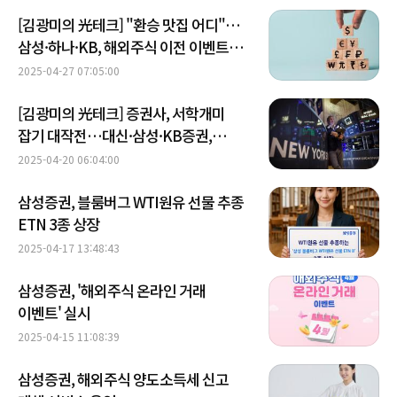
[김광미의 光테크] "환승 맛집 어디"…
삼성·하나·KB, 해외주식 이전 이벤트
운영
2025-04-27 07:05:00
[김광미의 光테크] 증권사, 서학개미
잡기 대작전…대신·삼성·KB증권,
이벤트
2025-04-20 06:04:00
삼성증권, 블룸버그 WTI원유 선물 추종
ETN 3종 상장
2025-04-17 13:48:43
삼성증권, '해외주식 온라인 거래
이벤트' 실시
2025-04-15 11:08:39
삼성증권, 해외주식 양도소득세 신고