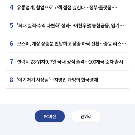
4
유통업계, 협업으로 고객 접점 넓힌다…정부·플랫폼·
인플루언서와 맞손
5
'최대 실적·수익 다변화' 성과…이찬우號 농협금융, 임기
말년 성장 박차
6
코스피, 개장 상승분 반납하고 장중 하락 전환…중동 리스크·
美 경계감
7
갤럭시 Z8·워치9, 7일 국내 정식 출격…100개국 순차 출시
8
'여기저기 사장님'…자영업 과잉의 한국경제
PC버전
맨위로