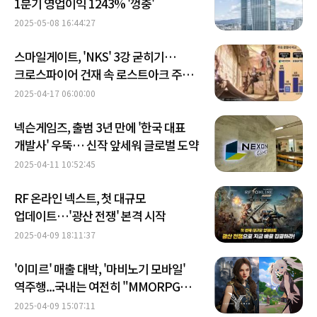
1분기 영업이익 1243% '껑충'
2025-05-08 16:44:27
스마일게이트, 'NKS' 3강 굳히기…
크로스파이어 건재 속 로스트아크 주춤
'과제'
2025-04-17 06:00:00
넥슨게임즈, 출범 3년 만에 '한국 대표
개발사' 우뚝… 신작 앞세워 글로벌 도약
2025-04-11 10:52:45
RF 온라인 넥스트, 첫 대규모
업데이트…'광산 전쟁' 본격 시작
2025-04-09 18:11:37
'이미르' 매출 대박, '마비노기 모바일'
역주행...국내는 여전히 "MMORPG
전성기"
2025-04-09 15:07:11