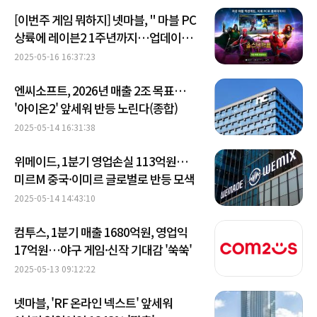
[이번주 게임 뭐하지] 넷마블, " 마블 PC
상륙에 레이븐2 1주년까지…업데이트
총정리
2025-05-16 16:37:23
엔씨소프트, 2026년 매출 2조 목표…
'아이온2' 앞세워 반등 노린다(종합)
2025-05-14 16:31:38
위메이드, 1분기 영업손실 113억원…
미르M 중국·이미르 글로벌로 반등 모색
2025-05-14 14:43:10
컴투스, 1분기 매출 1680억원, 영업익
17억원…야구 게임·신작 기대감 '쑥쑥'
2025-05-13 09:12:22
넷마블, 'RF 온라인 넥스트' 앞세워