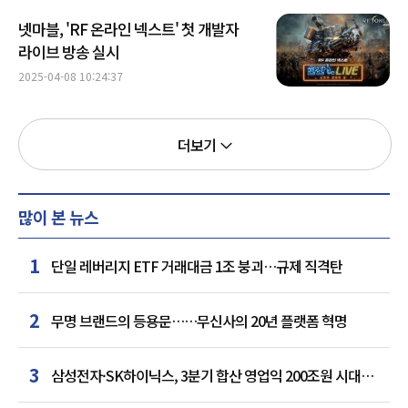
넷마블, 'RF 온라인 넥스트' 첫 개발자
라이브 방송 실시
2025-04-08 10:24:37
더보기
많이 본 뉴스
1
단일 레버리지 ETF 거래대금 1조 붕괴…규제 직격탄
2
무명 브랜드의 등용문……무신사의 20년 플랫폼 혁명
3
삼성전자·SK하이닉스, 3분기 합산 영업익 200조원 시대
여나…中 추격은 부담