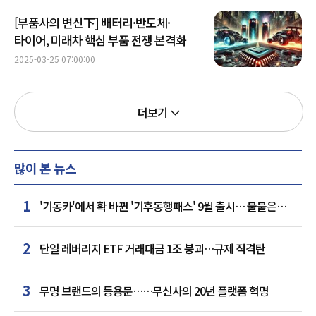
[부품사의 변신下] 배터리·반도체·
타이어, 미래차 핵심 부품 전쟁 본격화
2025-03-25 07:00:00
더보기
많이 본 뉴스
1
'기동카'에서 확 바뀐 '기후동행패스' 9월 출시… 불붙은
카드사 경쟁
2
단일 레버리지 ETF 거래대금 1조 붕괴…규제 직격탄
3
무명 브랜드의 등용문……무신사의 20년 플랫폼 혁명