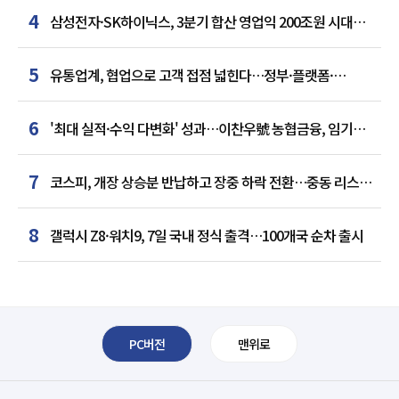
4
삼성전자·SK하이닉스, 3분기 합산 영업익 200조원 시대
여나…中 추격은 부담
5
유통업계, 협업으로 고객 접점 넓힌다…정부·플랫폼·
인플루언서와 맞손
6
'최대 실적·수익 다변화' 성과…이찬우號 농협금융, 임기
말년 성장 박차
7
코스피, 개장 상승분 반납하고 장중 하락 전환…중동 리스크·
美 경계감
8
갤럭시 Z8·워치9, 7일 국내 정식 출격…100개국 순차 출시
PC버전
맨위로