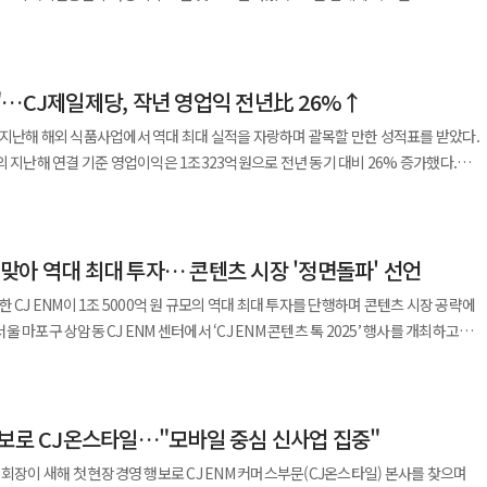
구하고 콘텐츠 경쟁력을 바탕으로 견조한 성장세를 유지했으며 특히 티빙은 <2024
 구본성 전 부회장과 구미현 회장, 직계비속 2명과 주식매매계약을 체결했다고
오는 것으로 분석되는데 미중 무역 갈등이 점점 거세져 미국계 펀드가 들어가긴 어려
콘텐츠와 광고 요금제 도입으로 유료 가입자를 확대하며 연간 매출 4353억원을 달성,
5월 기준 그린바이오는 미국, 인도네시아 등 6개국 11개 생산법인 중 중국에만 4개의
식 50.62%만 인수한다. 구본성 전 부회장이 소유한 지분 8.0%는 당사자 간
7047억원을 기록했다. 글로벌 플랫폼 동시 방영 및 해외 패키지 판매 확대로 매출 성장을
"…CJ제일제당, 작년 영업익 전년比 26%↑
앤드리조트는 주식매매계약을 진행하기 위해
SI)와
 시즌2>와 <치프 오브 워> 등 총 14편의 프리미엄 시리즈를 글로벌 시장에
할 예정이다. 한화호텔앤드리조트는 2500억원을 자체 보유
할 여력이 있는 곳이 손에 꼽을 정도다. 이에 사모펀드 간 컨소시엄을 결성해 공동
 지난해 해외 식품사업에서 역대 최대 실적을 자랑하며 괄목할 만한 성적표를 받았다.
 출자하고, 부족한 금액은 재무적 투자자(FI)와 인수 금융을 통해 조달한다. 일차
의 지난해 연결 기준 영업이익은 1조323억원으로 전년 동기 대비 26% 증가했다.
‘밀리언셀러’를 기록했으며 izna, ME:I, IS:SUE 등 차세대 아티스트들의 성공적인
5년 전 한 차례 급식사업부 ‘푸디스트’를
99억원을 기록했다. 같은
통한 사업 재진출 배경을 두고, 식음료 사업(F&B)에 관심이 많은 김 부사장이 승계
품사업은 11조3530억원(+0.8%)의 매출과
커머스를 연계한 ‘원플랫폼’ 전략 효과와 모바일 라이브 커머스 거래액 증가에 따라 매출
온다. 한화그룹이 영위하고 있는 우주항공과 방산, 에너지
 식품사업 매출은
 성장했다. 특히 모바일 라이브 커머스 거래액은 전년 대비 96%, 2022년 대비 132%
은 사업장으로 꼽힌다. 또 단체급식 사업의 역량을 높이기 위한 관련 기술도 계열사
년 맞아 역대 최대 투자… 콘텐츠 시장 '정면돌파' 선언
했지만, 햇반 등 주요 가공식품의 견조한 성장과 온라인 채널 매출 확대가 사업의 부진을
치를 경신하는 등 플랫폼 경쟁력이 강화됐다. ◆ 글로벌 콘텐츠 확장 및
 있다. 단체급식 사업에 적용할
 CJ ENM이 1조 5000억 원 규모의 역대 최대 투자를 단행하며 콘텐츠 시장 공략에
사장이 전략기획담당을 맡고 있는 로봇전문기업 한화로보틱스가 주목받고 있다.
 식품사업은 매출 5조5814억원(+3.6%)을 기록하며
질적·양적 성장 △글로벌 사업 가속화 △디지털 플랫폼 강화 △커머스 부문 모바일
식 업체인 CJ프레시웨이와 푸드서비스 산업에 로봇·자동화 솔루션을 적용하기 위한
 성과를 거뒀다는
했다. 콘텐츠 부문에서는 <눈물의 여왕>, <선재 업고 튀어>
 같은 계획을 밝혔다. 윤상현 CJ ENM 대표이사는 이날 행사에서
에는 미국 햄버거 업체 ‘파이브가이즈’를 국내 론칭하고 ‘스텔라피자’를 인수하는 등
 권역에서 성장을 이어갔고, 글로벌 전략 제품인 김치(+38%), 냉동밥(+22%), 만두
으로 분기별 텐트폴 드라마 편성 및 수목 드라마 블록 재개, 시즌제 예능 확대를 통해
벌 확장의 원년이 될 것”이라며 드라마와 예능 총 65편을 선보일 예정이라고 발표했다.
 있는
위인 비비고 만두는
 드라마 <언젠가는 슬기로울 전공의생활>, <폭군의 셰프>, <태풍상사>, <얄미운 사
마련하고 높은 품질의 F&B(식음료) 서비스 제공을 위해 인수에 참여하게 됐다”며
선두를 유지했으며, 슈완스의 대표 피자 브랜드 ‘레드바론(Red Baron)’ 또한 1등
대탈출 : 더 스토리>, <환승연애 4> 등 다양한 장르의 신규 콘텐츠 투자도 확대한다.
행보로 CJ온스타일…"모바일 중심 신사업 집중"
해외 진출을 적극적으로 추진할 것”이라고 강조했다. CJ ENM은 콘텐츠 투자를
 다양한 시너지를 통해 국내외 식품시장을 주도해 나갈 것”이라고 말했다. 하지만
 티빙, 음악 사업 부문별 전략을 구체화한다. 콘텐츠 사업은 글로벌 스튜디오 협업 강화
 총 1조 5000억 원 규모로 확대한다. 윤 대표는 “더 많은 콘텐츠 제작,
씨가 여전히 남아 있어 인수 막판까지 쉽지 않을 것이란 관측이 지배적이다. 아워홈
 회장이 새해 첫 현장경영 행보로 CJ ENM 커머스부문(CJ온스타일) 본사를 찾으며
제품을 확대한 점이 주효했다. 바이오 사업은 매출 4조2095억원
메리카, 중동 등 K콘텐츠 수요 증가 지역으로 유통 판로를 확대한다. 티빙은 현지