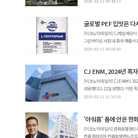
남대문로5가에 위치한 힐튼호텔을 
있다.
2025-02-13 09:48:13
받았으나 지난해 롯데지주가 주당 배당금을 300원
건설하는 공사다. 총공사비는 1조1878억 원이다. 현대건설은 애플과 블룸버
종류주식 주당 1250원을 배당
+파트너스'(Foster+Partner
달 31일이다. 정용진 회장은 모친 이명희 총괄회장이 보유한 이마트 지분 10%의 매입을 마치면 159억원의 배당금을
글로벌 PEF 입맛은 다
부지 내 초대형 오피스 1개 동과 
받게 된다. 이마트는 보통주 1주당 배당금을 전년과 같은 2000원으로 책정했다. 정 회장은 이마트 주식 517만2911주를
구성된다. 앞서 현대건설은 이지스자산운용, 신한금융그룹과 함께 와이디427PFV에 주요주주로 참여해 이번 사업을
[이코노믹데일리] CJ제일제당이 
보유하고 있으며 이 총괄회장이 보유
주도해 왔다. 현대건설은 "개발사업 전 단계에 걸친 전문성을 기반으로 재무 분석, 계약 관리, 협상 등을 담당하며
그린바이오 사업 내 중국 매출 비
지분 매입이 완료되면 정 회장의 이마트 지분율
프로젝트 매니지먼트(PM) 역량
무역환경에 빨간불이 켜졌기 때문이다. 6조원에 달하
권리주주는 기존 보유주주와 오는 3
2025-02-13 06:00:00
역할을 완수할 계획"이라고 강조했다. 힐튼호텔 개발사업이 본격화되면서 현대건설의 전략적 투자자(
바이오사업부에 눈독을 들이고 있
따라 정 회장의 배당금은 2023년 103억원에서
속도가 붙을 것으로 보인다. 현대건설은 최근 본PF 조달을 완료한 연면적 23만평 규모의 가양동 CJ부지에 대규모
바이오사업부가 호실적을 내고 있는 만큼 매각을
회장은 백화점을 운영하는 신세계 8
역세권 랜드마크를 개발 중이고, 
CJ ENM, 2024년 
CJ제일제당은 모건스탠리를 매각
배당금을 받는다. 이는 2023년 94억7000만원에서 9.6% 증가한 것이다. 신세계가 보통주식 주당 배당금을
추진하는 등 복합투자개발사업을 차례로 착공하고 있다. 현대건설 관계
전망이다. 현재 실사작업을 진행하고 있으며 조만간 본입찰을 실시할 것으로 보인다. PEF MBK파트너스와
4000원에서 4500원으로 500원 늘렸기 때문이다. 정지선 현대백화점그룹 
[이코노믹데일리] CJ ENM이 20
교통의 핵심 거점으로 고급 인력
칼라일그룹이 입찰 유력 후보로 꼽히고 있다. CJ제일제당은 지난해 12월 바이오사업 
143억여원 내외에서 정해질 것으로 관측된다. 정 회장은 현대백화점 결산을 통해 5
성공했다고 12일 밝혔다. 이번 
수많은 개발사업 경험과 시공 기
사업에 대한 다양한 전략적 방안
정 회장이 40% 가까운 지분을
커머스 성장 및 플랫폼 경쟁력 강화에 힘입은 결과로 분석된다. 
새로운 패러다임을 제시할 수 있
2025-02-12 15:39:16
시점 또는 3개월 이내에 다시 공
늘어날 것으로 보인다. 정 회장은 현대지에프홀딩스 주식 6184만7000여주(39.7%)를 보유하고 있다. 2023년의 경우
콘텐츠 유통 전략 고도화, 커머스
나올 예정이다. CJ제일제당의 그린바이오 사업은 라이신, 트립토판 등 동물 사료 보충제 등을 생산하는 기업 간 거래
현대지에프홀딩스가 주주들에게 주당
“2025년 엔터테인먼트 사업은 
(B2B)가 주력으로 세계 시장 점유율 1
'아워홈' 품에 안은 한
커머스 사업은 모바일 라이브 커머
매출은 4조2095억원으로 전년 동
것”이라고 덧붙였다. ◆ 미디어, 영화드라마, 음악, 커머스 전 사업 부문 매출 증가…엔터·커머스 이익 개선 사업 부문별
[이코노믹데일리] 한화호텔앤드리
제품의 판매 확대와 스페셜티 품목 매출 
실적을 살펴보면 미디어 부문은 tv
한화갤러리아·한화호텔앤드리조트 미래비전
인수를 주저하는 가장 큰 이유는 미국·