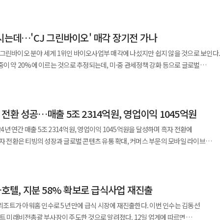
철거하고, 연면적 10만5619평 지하 10층~지상 39층 규모의 대규모 복합시설을
 줄여 수령액이 줄었다. 롯데지주는 보통주식 주당 1200원과
그 본사를 고안한 세계적 설계사 '포스터
하기로 했다. 롯데지주와 롯데쇼핑의 권리주주가 확정되는 주주명부폐쇄 기준일은 다음
s)와 협업해 최고급 상업용 부동산인 '트로피 에셋'(Trophy Asset)을 건설할 계획이다.
시는데…'CJ 그린바이오' 매각 장기전 가나
6성급 호텔이 새롭게 자리 잡고, 전체 대지 면적의 40%는 시민을 위한 공개 녹지로
그린바이오 분야 세계 1위인 바이오사업부 매각에 나섰지만 쉽지 않을 것으로 보인다.
한 보통주 278만7582주(10.0%)를 다음 달 11일까지 매입하기로 했다. 계획대로
중이 약 20%에 이르는 것으로 추정되는데, 미·중 관세정책 강화 등으로 글로벌
은 18.56%에서 28.56%로 높아진다. 이마트의 배당을 받을 수 있는
을 입증했다"며 "향후 초대형 오피스 시공 기술과 노하우를 토대로 복합투자개발사업
는 몸값 부담은 덤이다. 복수의 글로벌 기업과 사모펀드(PEF)가
월 31일까지 신규 매수 체결한 주주까지 포함된다. 기준일은 오는 4월 2일이다. 이에
SI) 전환에도
지만 강한 인수 의지를 표명하는 원매자는 적을 것으로 보인다. CJ제일제당도
 작년 159억원으로 늘어나게 됐다. 정 회장의 동생인 정유경 ㈜신세계
 서두르지 않을 것으로 전망된다. 12일 투자은행(IB)업계에 따르면
2억2000만원, 신세계인터내셔날 21억6000만원 등 모두 103억8000만원의
연면적이 51만평에 달하는 국내 최대 규모의 업무 복합 단지인 복정역세권 개발사업
흑자 전환 성공…매출 5조 2314억원, 영업이익 1045억원
 주관사로 선정해 바이오사업부 매각을 추진 중이다. 예상 몸값은 5~6조원대에 달할
자는 "서울역은 국내 모든 도시와 전 세계를 잇는
회장의 수령액도 2023년에 받은 배당금
24년 연간 매출 5조 2314억원, 영업이익 1045억원을 달성하며 흑자 전환에
과 관광객이 유입되는 국제적 랜드마크가 될 수 있는 잠재력을 가졌다"며 "현대건설은
매각 관련 공시를 통해 “바이오
억7000여만원을 배당받는다. 다만
흑자 전환은 티빙의 성장과 글로벌 콘텐츠 유통 확대, 커머스 부문의 모바일 라이브
술을 투입해 프로젝트 안정성 및 수익성 확보에 초점을 맞춰 복합투자개발사업의
을 검토 중에 있으나 현재까지 구체적으로 결정된 사항은 없다”며 “내용이 결정되는
 보유한 지주회사 현대지에프홀딩스가 주당 배당금을 공개하면 정 회장의 수령액은 대폭
CJ ENM 관계자는 “2024년은 티빙의 괄목할 성장과
도록 최선을 다하겠다"고 말했다.
시를 하겠다”는 입장을 내놨다. 이에 따라 빠르면 오는 3월께 바이오 사업 매각 여부가
 부문의 모바일 라이브 커머스 성장으로 턴어라운드에 성공했다”고 설명했다. 이어
 200원을 배당해 정 회장도 124억원을 받았다.
콘텐츠의 양적·질적 성장을 토대로 글로벌 사업 역량과 플랫폼 경쟁력 확대에 집중하고
위다. 바이오 부문 매출의 90%가 그린바이오에서 나온다. 지난해 바이오 부문의
화호텔, 지분 58% 확보로 급식사업 재진출
스 강화와 영상 큐레이션 커머스 플랫폼 입지 강화, K라방 육성에 박차를 가할
기 대비 1.8% 증가했다. 영업이익은 34.3% 오른 3376억원이다. 트립토판 등 고수익
조트가 아워홈 인수로 5년 만에 급식 시장에 재진출한다. 이번 인수는 김동선
증가가 수익성 개선을 이끌며 호실적을 기록했다. 그럼에도 잠재 후보들이
N의 콘텐츠 경쟁력 강화에 힘입어 전년 대비 8.8% 증가한 1조 3732억원의 매출을
총괄 부사장이 주도한 것으로 알려졌다. 12일 업계에 따르면
중국 간 지정학적 이해관계를 고려해야 하기 때문이다. CJ 바이오사업부