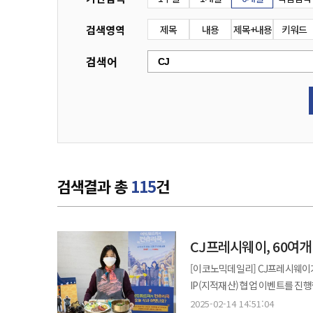
검색영역
제목
내용
제목+내용
키워드
검색어
검색결과 총
115
건
CJ프레시웨이, 60여개
[이코노믹데일리] CJ프레시웨이가
IP(지적재산) 협업 이벤트를 진행한다. 14일 CJ프레시웨이에 따르면 이번 행사는 오는 21일까지 약
진행된다. 약 3만7000명의 급식 이용객이 에드워드 리 셰프의 손맛이 깃든 특식 메뉴와 참여형 이벤트를 통해 색다른
2025-02-14 14:51:04