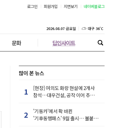
로그인
회원가입
지면보기
네이버블로그
부산 31˚C
대구 36˚C
2026.08.07 금요일
문화
딥인사이트
인천 32˚C
광주 37˚C
대전 36˚C
많이 본 뉴스
울산 32˚C
[현장] 여의도 화랑 현설에 2개사
1
참석…대우건설, 공작 이어 추가
강릉 31˚C
거점 확보하나
'기동카'에서 확 바뀐
2
제주 31˚C
'기후동행패스' 9월 출시… 불붙은
카드사 경쟁