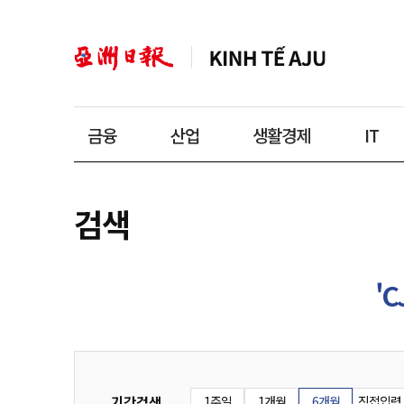
금융
산업
생활경제
IT
검색
'C
기간검색
1주일
1개월
6개월
직접입력