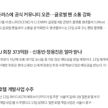
 제철 식재료를 활용한 요리를 선보이는
넷플러스에 공식 커뮤니티 오픈…글로벌 팬 소통 강화
방송 강원도편의 콘셉트를 적용한 △단호박 스프 메밀면 △감자채전 △곤드레나물 △
CJ프레시웨이 관계자는 “IP 콜라보레이션 활동은 급식
룹 리센느(RESCENE)가 CJ ENM의 글로벌 K팝 콘텐츠 플랫폼 엠넷플러스(Mnet
장하고 색다른 미식 경험을 제공하는 데 의미가 있다”며 “차별화된 고객 경험을
소통을 본격화한다. 엠넷플러스는 13일 오후 3시, 팬덤 플랫폼
 새로운 시도를 계속해서 추진할 것”이라고 말했다.
통해 리센느의 공식 커뮤니티를 오픈했다고 밝혔다. ‘비누향’처럼 맑고 깨끗한 이미지로
 커뮤니티 오픈을 통해 전 세계 팬들과 더욱 활발하게 소통하며 글로벌 팬덤을 확장할
CJ 회장 373억원…신동빈·정용진은 얼마 받나
공하고 팬들 간 자유로운 소통을 지원하는 공간으로 구성될 예정이다. 특히
하여 2월 27일까지 응원 댓글 이벤트도 진행한다. 참여 팬들에게는 추첨을 통해
이 지난해 유통 대기업 오너들 중 가장 많은 배당금을 받을 예정이다. 13일 재계에
이재현 회장은 롯데 신동빈·신세계 정용진 회장 수령액보다 많은 배당금을 받는다. 이
국 빌보드가 선정한 ‘2024년 베스트 K팝 앨범’에 미니 1집 ‘씬드롬
 372억8000만원을 배당금으로 받는다. 이는 2023년보다 약 3000만원 늘어난
렸고 타이틀곡 ‘러브 어택(LOVE ATTACK)’은 미국 그래미닷컴의 ‘2024년을 뜨겁게
니 2집 ‘글로우 업(Glow Up)’ 역시 글로벌 K팝
시했다. 이 회장은 또 CJ제일제당에서는 배당금으로
 이번 엠넷플러스 공식 커뮤니티를 통해 팬들과 더욱 긴밀하게 소통하며 성장세를
호텔 개발사업 수주
받는다. 유통 공룡 대표 오너인 신동빈 롯데 회장은 4개 상장
은 롯데지주 165억2000여만원, 롯데쇼핑
 12일 와이디427피에프브이(PFV)가 발주한 '서울역 밀레니엄 힐튼호텔 부지
 연동되는 팬 플랫폼이다. 엠넷플러스는 전 세계 K팝 팬들이 시간과
6억원, 롯데칠성음료 3억6000여만원 등 모두 284억8000여만원의 배당금을 받는다.
주했다고 13일 밝혔다. 힐튼호텔 개발사업은 서울시 중구
하고 소통하는 ‘디지털 놀이터’ 역할을 하며 글로벌 K팝 팬덤 문화 확산에 기여하고
12.5% 줄어든 것이다. 신 회장은 2023년 결산에선 4개사에서 325억6000여만원을