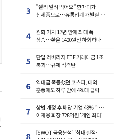
"젤리 얼려 먹어요" 한마디가
3
신제품으로…유통업계 개발실 된
SNS
원화 가치 17년 만에 최대 폭
4
상승…환율 1400원선 하회하나
단일 레버리지 ETF 거래대금 1조
5
붕괴…규제 직격탄
역대급 폭등했던 코스피, 대외
6
훈풍에도 하루 만에 4%대 급락
상법 개정 후 배당 기업 48%↑…
7
이재용 회장 728억원 '개인 최다'
서
[SWOT 금융분석] '최대 실적·
8