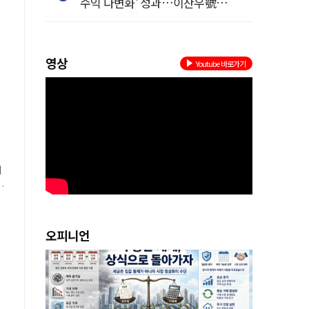
수익 다변화' 성과…이찬우號
농협금융, 임기 말년 성장 박차
영상
Youtube 바로가기
오피니언