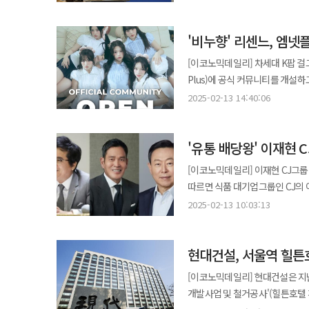
미식 경험을 즐길 예정이다. 이번 특식은 에드워드 리 셰프만의 창의적이고 감각적인 요리들로 구성됐다. 대표 메뉴는 △
치미추리 문어구이 △비밀병기 가니쉬 스테이크다. 전국 각지를 다니며
'비누향' 리센느, 엠
프로그램 콘셉트에서 차용해 첫 
감자옹심이도 포함된다. 메뉴 구성은 사업장에 따라 상이하다. 
[이코노믹데일리] 차세대 K팝 걸그
서비스를 하나의 문화 경험으로 확
Plus)에 공식 커뮤니티를 개설하고 글로벌 팬들과의 
기획하고자 콘텐츠 협업을 비롯해
‘플러스챗(Plus Chat)’을 
2025-02-13 14:40:06
컴백한 리센느는 이번 엠넷플러스
계획이다. 리센느의 엠넷플러스 공식 커뮤니티는 엠넷플러스 회원이라면 누구나 무료로 가입할 수 있다. 커뮤니티는
'유통 배당왕' 이재현 
리센느의 다양한 독점 콘텐츠를 제
엠넷플러스는 커뮤니티 오픈을 기념
[이코노믹데일리] 이재현 CJ그룹 회장
소정의 선물이 제공될 예정이다. 리센느는 데뷔 이후 국내외 음악 시장에서 괄목할 만한 성과를 거두며 ‘차세대 청순
따르면 식품 대기업그룹인 CJ의 
걸그룹’으로 자리매김하고 있다. 미
회장은 지주사인 CJ 등 세 곳에서
2025-02-13 10:03:13
(SCENEDROME)’이 이름을 올
금액이다. CJ에서 받는 배당금이 368억3000만원으로 대부분을 차지한다. 이 회장은 CJ 지분 42.7%를 보유하고
달군 K팝 10곡’에 선정되는 등 글로벌 영향력을 입증했다. 최근 발매한 미
있는데 CJ는 보통주식 1주당 3000원을 배당한다고 공
팬들의 뜨거운 반응을 얻고 있어
현대건설, 서울역 힐튼
4억3000만원을 받으며 CJ프레시웨이에서는 3000만원을 
이어갈 것으로 기대된다. 엠넷플러스의 ‘플러스챗’은 Mnet 방송 프로그램 스트리밍, 독점 콘텐츠, 투표 기능 등 다양한
계열사에서 1년 전보다 다소 줄어든 285억원을 받는다. 신 회장
[이코노믹데일리] 현대건설은 지난
인터랙티브 콘텐츠를 제공하는 엠넷플러스 플랫폼과
109억9000여만원, 롯데웰푸드 
개발사업 및 철거공사'(힐튼호텔 개발사업)를 수
장소에 제약 없이 아티스트를 응원
신 회장의 작년 배당금은 전년보다 