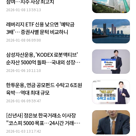
참여…지수 사상 최고치
2026-01-08 13:59:13
레버리지 ETF 신용 낮으면 '예탁금
3배'… 증권사별 문턱 비교하니
2026-01-08 06:09:00
삼성자산운용, 'KODEX 로봇액티브'
순자산 5000억 돌파…국내외 성장
모멘텀 작용
2026-01-06 10:11:10
한투운용, 연금 공모펀드 수탁고 6조원
육박…역대 최대 규모
2026-01-06 09:59:47
[신년사] 정은보 한국거래소 이사장
"코스피 5000 목표…24시간 거래·
가상자산 ETF 추진
2026-01-03 13:17:42