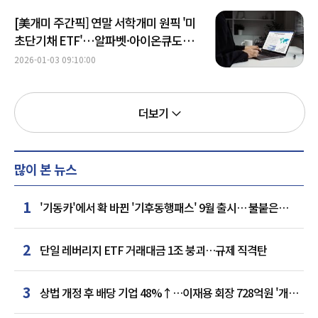
[美개미 주간픽] 연말 서학개미 원픽 '미
초단기채 ETF'…알파벳·아이온큐도
순매수 상위
2026-01-03 09:10:00
더보기
많이 본 뉴스
1
'기동카'에서 확 바뀐 '기후동행패스' 9월 출시… 불붙은
카드사 경쟁
2
단일 레버리지 ETF 거래대금 1조 붕괴…규제 직격탄
3
상법 개정 후 배당 기업 48%↑…이재용 회장 728억원 '개인
최다'