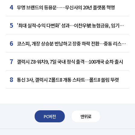
4
무명 브랜드의 등용문……무신사의 20년 플랫폼 혁명
5
'최대 실적·수익 다변화' 성과…이찬우號 농협금융, 임기
말년 성장 박차
6
코스피, 개장 상승분 반납하고 장중 하락 전환…중동 리스크·
美 경계감
7
갤럭시 Z8·워치9, 7일 국내 정식 출격…100개국 순차 출시
8
통신 3사, 갤럭시 Z폴드8 개통 스타트…폴드8 쏠림 뚜렷
PC버전
맨위로