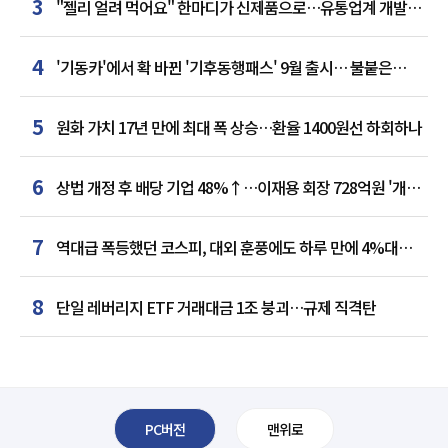
3
"젤리 얼려 먹어요" 한마디가 신제품으로…유통업계 개발실
된 SNS
4
'기동카'에서 확 바뀐 '기후동행패스' 9월 출시… 불붙은
카드사 경쟁
5
원화 가치 17년 만에 최대 폭 상승…환율 1400원선 하회하나
6
상법 개정 후 배당 기업 48%↑…이재용 회장 728억원 '개인
최다'
7
역대급 폭등했던 코스피, 대외 훈풍에도 하루 만에 4%대
급락
8
단일 레버리지 ETF 거래대금 1조 붕괴…규제 직격탄
PC버전
맨위로