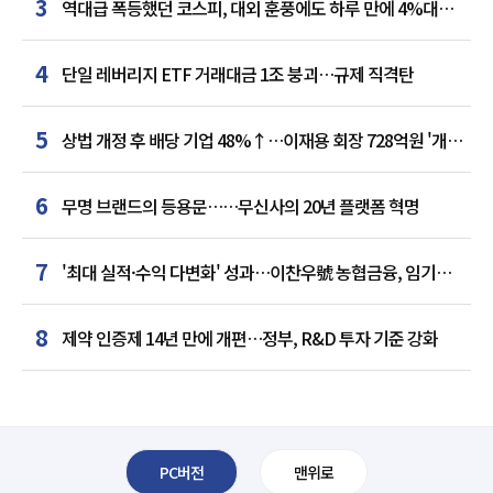
3
역대급 폭등했던 코스피, 대외 훈풍에도 하루 만에 4%대
급락
4
단일 레버리지 ETF 거래대금 1조 붕괴…규제 직격탄
5
상법 개정 후 배당 기업 48%↑…이재용 회장 728억원 '개인
최다'
6
무명 브랜드의 등용문……무신사의 20년 플랫폼 혁명
7
'최대 실적·수익 다변화' 성과…이찬우號 농협금융, 임기
말년 성장 박차
8
제약 인증제 14년 만에 개편…정부, R&D 투자 기준 강화
PC버전
맨위로