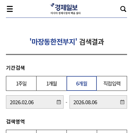
'마장동한전부지'
검색결과
기간검색
1주일
1개월
6개월
직접입력
-
검색영역