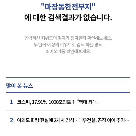
"마장동한전부지"
에 대한 검색결과가 없습니다.
입력하신 키워드의 철자가 정확한지 확인해보세요.
두 단어 이상의 키워드로 검색 하신 경우,
띄어쓰기를 확인해보세요.
많이 본 뉴스
1
코스피, 17.91%·1000포인트↑ "역대 최대
상승률"…'삼전닉스' 동반 상한가
2
여의도 화랑 현설에 2개사 참석…대우건설, 공작 이어 추가
거점 확보하나