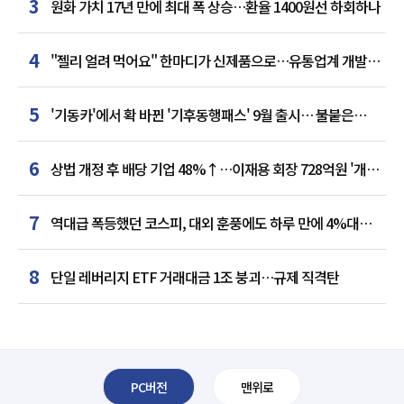
3
원화 가치 17년 만에 최대 폭 상승…환율 1400원선 하회하나
4
"젤리 얼려 먹어요" 한마디가 신제품으로…유통업계 개발실
된 SNS
5
'기동카'에서 확 바뀐 '기후동행패스' 9월 출시… 불붙은
카드사 경쟁
6
상법 개정 후 배당 기업 48%↑…이재용 회장 728억원 '개인
최다'
7
역대급 폭등했던 코스피, 대외 훈풍에도 하루 만에 4%대
급락
8
단일 레버리지 ETF 거래대금 1조 붕괴…규제 직격탄
PC버전
맨위로