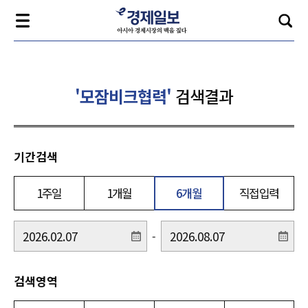
'모잠비크협력'
검색결과
기간검색
1주일
1개월
6개월
직접입력
-
검색영역