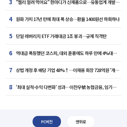
3
"젤리 얼려 먹어요" 한마디가 신제품으로…유통업계 개발실
된 SNS
4
원화 가치 17년 만에 최대 폭 상승…환율 1400원선 하회하나
5
단일 레버리지 ETF 거래대금 1조 붕괴…규제 직격탄
6
역대급 폭등했던 코스피, 대외 훈풍에도 하루 만에 4%대
급락
7
상법 개정 후 배당 기업 48%↑…이재용 회장 728억원 '개인
최다'
8
'최대 실적·수익 다변화' 성과…이찬우號 농협금융, 임기
말년 성장 박차
PC버전
맨위로