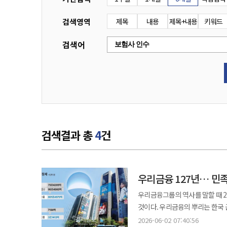
검색영역
제목
내용
제목+내용
키워드
검색어
검색결과 총
4
건
우리금융 127년… 민
우리금융그룹의 역사를 말할 때 
것이다. 우리금융의 뿌리는 한국 
고종황제의 내탕금과 대한제국 황실
2026-06-02 07:40:56