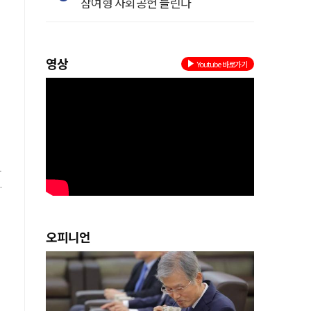
참여형 사회공헌 늘린다
영상
Youtube 바로가기
사
오피니언
내
익
면