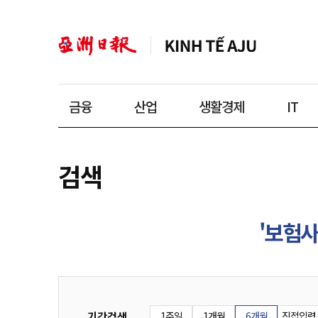
금융
산업
생활경제
IT
검색
'보험사
기간검색
1주일
1개월
6개월
직접입력