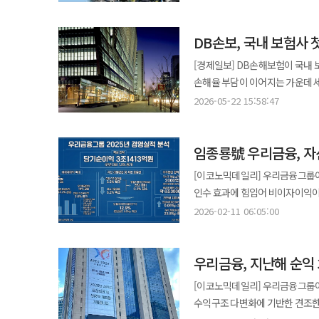
자주적 금융 기반을 지키려는 시
한국 산업화와 기업금융의 한 축
DB손보, 국내 보험사
한국 경제의 성장판을 떠받친 은행이었
기업금융 DNA…상업·한일 합병으로 한빛은행 출범 우리금융의 첫 번째 성
[경제일보] DB손해보험이 국내 
역사와 거래 기반을 바탕으로 기업
손해율 부담이 이어지는 가운데 
제조업, 중견기업 금융에서 존재감
내는 흐름이다. DB손해보험은 공시를 통해 지난해 9월 26일 체결한 미국 특화보험사 포테그라 지분 100% 인수 계약을
2026-05-22 15:58:47
부문으로 흘려보냈다는 점에서 같은 역할을 했다. 결정적 변곡점은 외환위기였
오는 30일 최종 종결한다고 22일
대대적인 구조조정을 피할 수 없었
워버그 핀커스 측에 최종 인수 대금을 지급하고 
공적자금을 지원했고, 두 은행은 
임종룡號 우리금융, 자
보험사 인수이자 보험업계 최대 규
동시에 진행된 고통스러운 통합이었다. 2001년 4월 우리금융지주가 출범했다. 한빛은행을 중심으로
진출한 이후 미국에 제2의 DB손해보험을 만든
[이코노믹데일리] 우리금융그룹이 
자산운용 등 여러 금융 기능을 묶
글로벌 보험그룹으로 미국 플로리다
인수 효과에 힘입어 비이자이익이 
브랜드를 완성했다. ‘우리’라는 
서비스 사업을 영위하고 있으며 미
건전성 지표 일부가 악화되면서 올해 
숫자로 본 성장사…95조 금융그룹서 600조 종합금융그룹으로
2026-02-11 06:05:00
Best A-다. 실적 기반도 갖추고 있다. 포테그라는 미국과 유럽에서 언더라이팅과 리스크 관리 역량을 바탕으로 장기간
따르면 우리금융은 지난해 당기순이
말 기준 우리금융은 한빛은행·평
90% 수준의 합산비율을 유지해 왔
주택담보대출비율(LTV) 과징금 전액 
출발했다. 당시 국민·주택은행 합산
달러를 기록했다. DB손보가 포테그라 인수에 나선 배경에는 국내 보험시장 성장 한계가 지목된다. 저출산과 고령화로
우리금융, 지난해 순익 3
배경으로는 비이자이익 확대가 꼽
대형 금융그룹이었다. 수익성도 위기 국면을 지나 회복 단계에 들어섰다. 금융지주의 주포 한빛은행은 2001년 말
신규 고객 기반 확대가 쉽지 않은
24% 급증한 1조9266억원을 
총자산 75조4205억원, 당기순이익 7130억원을 기록했다. 24년이
[이코노믹데일리] 우리금융그룹이
시장만으로 성장 여력을 확보하기
포트폴리오 다각화 성과가 가시화됐다는 평가다. 비이자이익 확대를 견인한 
총자산은 601조4573억원으로 불
수익구조 다변화에 기반한 견조한 이익
포테그라의 안정적인 합산비율도 
활황에 힘입어 수익증권 수수료와 신
성장한 셈이다. 같은 기간 우리