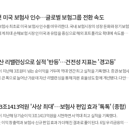
대적 산물이었다. 이후 조선상업은행과 한국상업은행으로 이어졌고, 한일은행과 함께
을 맡았다. 상업은행과 한일은행은 기업 거래와 무역금융, 산업자금 공급의 현장에서
 첫 미국 보험사 인수…글로벌 보험그룹 전환 속도
다. 우리금융의 DNA를 한마디로 압축하면 ‘기업금융 명가’다. ◆민족은행·
장 동력은 기업금융이었다. 상업은행은 오랜
보험사 최초로 미국 보험사 인수를 마무리한다. 국내 보험시장의 성장 둔화와 장기보험
 고객과 중소상공인의 금융 창구 역할을 했다. 한일은행 역시 산업화 시기 수출기업,
세계 최대 손해보험 시장인 미국과 유럽을 중심으로 해외 포트폴리오 확대에 속도를
을 키웠다. 두 은행은 조직 문화는 달랐지만 한국 경제가 필요로 하는 자금을 실물
다. 1997년 외환위기 이후 금융권은
 밝혔다. 이번 인수 규모는 총 16억5000만 달러다. DB손보는 오는 30일 팁트리와
다. 1998년 정부는 상업은행과 한일은행에 예금보험공사를 통해 3조3000억원의
인수 절차를 마무리할 예정이다. 이번 거래는 국내 보험사의 첫 미국
같은 해 12월 한빛은행으로 합병됐다. 부실채권 정리, 인력 구조조정, 영업망 재편이
산 리밸런싱으로 실적 '반등'…건전성 지표는 '경고등'
모 인수합병(M&A) 사례다. DB손보는 지난 1984년 괌 지점을 시작으로 미국시장에
 카드, 종합금융,
다는 목표 아래 해외사업을 확대해 왔다. 포테그라는 지난 1978년 설립된
지난해 3조원이 넘는 순이익을 거두며 역대 연간 최고 실적을 기록했다. 증권·보험
은 국내 1호 금융지주였다. 2002년 한빛은행은 ‘우리은행’으로 이름을 바꾸며 통합
주 잭슨빌에 본사를 두고 있다. 특화보험과 신용·보증보험, 보증 등 보험 관련
큰 폭으로 늘어난 가운데 자산 리밸런싱을 통해 자본 효율성도 함께 개선됐다. 다만
이름에는 외환위기 이후 다시 국민과 기업의 은행으로 서겠다는 의지가 담겼다. ◆
국 전역과 영국, 이탈리아 등 유럽 12개국에서 사업을 하고 있다. 신용등급은 AM
실적 지속성을 위해서는 리스크 관리가 주요 과제로 떠올랐다. 11일 금융권에
 우리금융의 성장사는 숫자로도 뚜렷하다. 2001년 3월
익 3조1413억원을 기록했다. 이는 전년 대비 1.8% 증가한 수치로,
화은행·광주은행·경남은행을 묶은 은행계열 합산 총자산 95조4000억원 규모로
다. 지난해 기준 연간 보험료(GWPPE)는 33억5000만 달러, 순이익은 1억6000만
충당금 반영을 감안했을 때 사실상 역대 연간 최대 실적이다. 실적 개선의 핵심
 162조6000억원에는 못 미쳤지만, 신한금융 계열 53조2000억원을 크게 웃도는
조1413억원 '사상 최대'…보험사 편입 효과 '톡톡' (종합)
힌다. 우리금융은 증권사와 보험사 인수 효과를 기반으로 비이자이익이 전년 대비
 데다 장기보험과 자동차보험 손해율 부담도 수익성 관리의 변수로 작용하고 있다. 국
거두며 그룹 실적을 뒷받침했다. 금리 변동성 확대와 이자이익 성장 둔화 국면에서도 수
 흐른 2025년 말 우리금융의 체급은 달라졌다. 연결
 지난해 당기순이익 3조1413억원을 시현하면서 역대 최고 실적을 기록했다.
 어려워진 만큼 해외 보험시장 진입을 통해 신성장 기반을 마련하려는 복안이다.
수수료이익 부문을 살펴보면 자본시장
어났다. 출범 초기 은행계열 합산 자산 95조4000억원과 단순 비교하면 약 6.3배
 창출력과 보험사 신규 편입 효과가 더해진 결과로 풀이된다. 6일 우리금융의
주목되는 부분이다. 합산비율은 보험영업 수익성을 보여주는 지표로 100%를 밑돌
탁 수수료가 각각 22.9%, 8.4% 증가했고, 방카슈랑스(은행 내 보험 상품 판매)
금융은 은행 중심 금융회사에서 카드·캐피탈·저축은행·자산운용·벤처투자·증권·