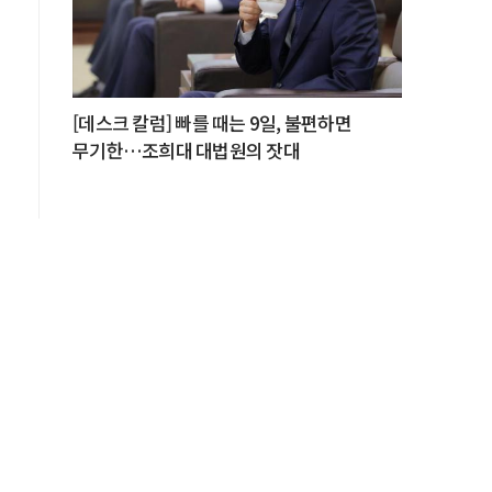
산
[데스크 칼럼] 빠를 때는 9일, 불편하면
게
무기한…조희대 대법원의 잣대
은
가
에
시
은