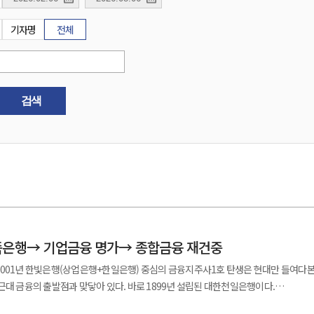
기자명
전체
검색
족은행→ 기업금융 명가→ 종합금융 재건중
2001년 한빛은행(상업은행+한일은행) 중심의 금융지주사1호 탄생은 현대만 들여다
근대 금융의 출발점과 맞닿아 있다. 바로 1899년 설립된 대한천일은행이다.
 자금, 조선 상인 자본이 더해져 세워졌다. 이 은행은 단순한 금융회사가 아니라