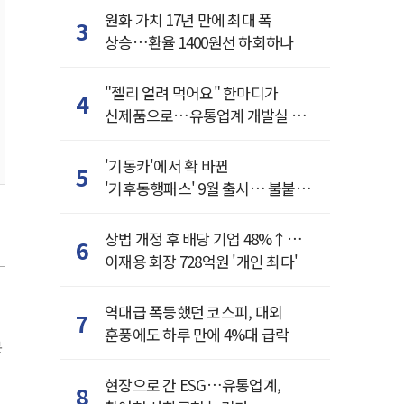
원화 가치 17년 만에 최대 폭
3
상승…환율 1400원선 하회하나
"젤리 얼려 먹어요" 한마디가
4
신제품으로…유통업계 개발실 된
SNS
'기동카'에서 확 바뀐
5
'기후동행패스' 9월 출시… 불붙은
카드사 경쟁
상법 개정 후 배당 기업 48%↑…
6
이재용 회장 728억원 '개인 최다'
역대급 폭등했던 코스피, 대외
7
훈풍에도 하루 만에 4%대 급락
본
현장으로 간 ESG…유통업계,
8