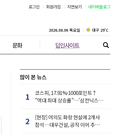
로그인
회원가입
지면보기
네이버블로그
부산 28˚C
대구 29˚C
2026.08.06 목요일
문화
딥인사이트
인천 29˚C
광주 29˚C
대전 30˚C
많이 본 뉴스
울산 29˚C
코스피, 17.91%·1000포인트↑
1
"역대 최대 상승률"…'삼전닉스'
강릉 29˚C
동반 상한가
[현장] 여의도 화랑 현설에 2개사
2
제주 29˚C
참석…대우건설, 공작 이어 추가
거점 확보하나