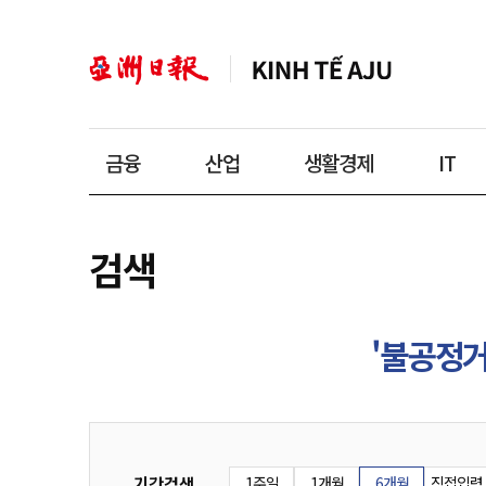
금융
산업
생활경제
IT
검색
'불공정
기간검색
1주일
1개월
6개월
직접입력