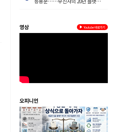
등용문……무신사의 20년 플랫폼
혁명
영상
Youtube 바로가기
오피니언