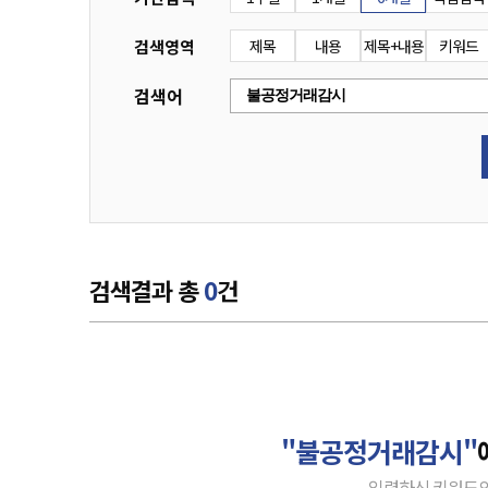
검색영역
제목
내용
제목+내용
키워드
검색어
검색결과 총
0
건
"불공정거래감시"
입력하신 키워드의