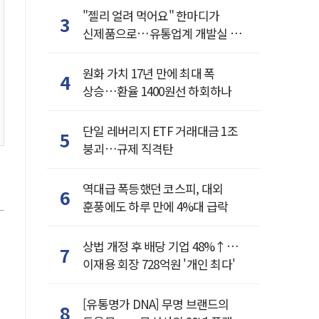
"젤리 얼려 먹어요" 한마디가
3
신제품으로…유통업계 개발실 된
SNS
원화 가치 17년 만에 최대 폭
4
상승…환율 1400원선 하회하나
단일 레버리지 ETF 거래대금 1조
5
붕괴…규제 직격탄
역대급 폭등했던 코스피, 대외
6
훈풍에도 하루 만에 4%대 급락
상법 개정 후 배당 기업 48%↑…
7
이재용 회장 728억원 '개인 최다'
[유통명가 DNA] 무명 브랜드의
8