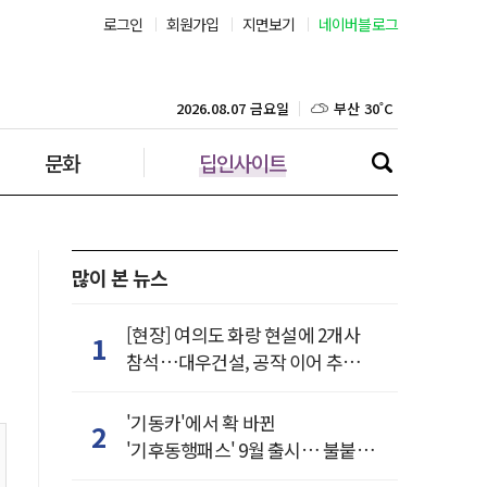
서울 37˚C
로그인
회원가입
지면보기
네이버블로그
부산 30˚C
2026.08.07 금요일
대구 35˚C
문화
딥인사이트
인천 32˚C
광주 36˚C
많이 본 뉴스
대전 36˚C
울산 31˚C
[현장] 여의도 화랑 현설에 2개사
1
참석…대우건설, 공작 이어 추가
강릉 31˚C
거점 확보하나
'기동카'에서 확 바뀐
2
제주 31˚C
'기후동행패스' 9월 출시… 불붙은
카드사 경쟁