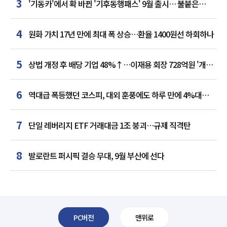
3
'기동카'에서 확 바뀐 '기후동행패스' 9월 출시… 불붙은
카드사 경쟁
4
원화 가치 17년 만에 최대 폭 상승…환율 1400원선 하회하나
5
상법 개정 후 배당 기업 48%↑…이재용 회장 728억원 '개인
최다'
6
역대급 폭등했던 코스피, 대외 훈풍에도 하루 만에 4%대
급락
7
단일 레버리지 ETF 거래대금 1조 붕괴…규제 직격탄
8
발로란트 퍼시픽 결승 무대, 9월 부산에 선다
PC버전
맨위로