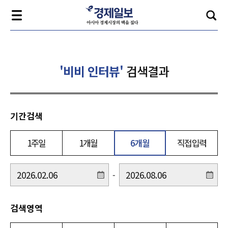
'비비 인터뷰'
검색결과
기간검색
1주일
1개월
6개월
직접입력
-
검색영역