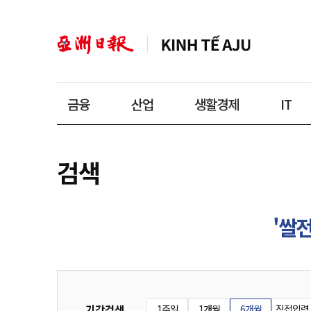
금융
산업
생활경제
IT
검색
'쌀전
기간검색
1주일
1개월
6개월
직접입력