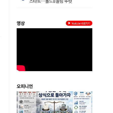
스타트…폴드8 쏠림 뚜렷
영상
Youtube 바로가기
오피니언