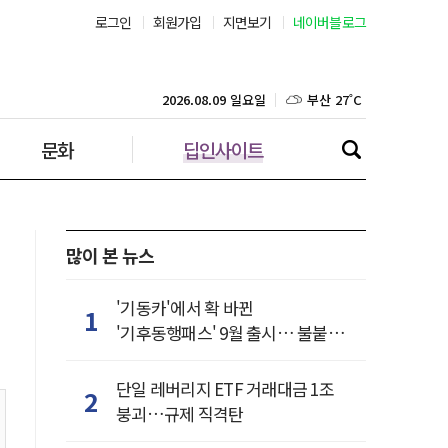
서울 26˚C
로그인
회원가입
지면보기
네이버블로그
부산 27˚C
2026.08.09 일요일
대구 25˚C
문화
딥인사이트
인천 27˚C
광주 26˚C
많이 본 뉴스
대전 25˚C
'기동카'에서 확 바뀐
울산 25˚C
1
'기후동행패스' 9월 출시… 불붙은
카드사 경쟁
강릉 23˚C
단일 레버리지 ETF 거래대금 1조
2
제주 27˚C
붕괴…규제 직격탄