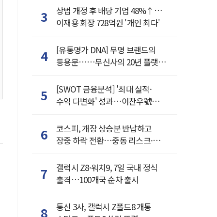
상법 개정 후 배당 기업 48%↑…
3
이재용 회장 728억원 '개인 최다'
[유통명가 DNA] 무명 브랜드의
4
등용문……무신사의 20년 플랫폼
혁명
[SWOT 금융분석] '최대 실적·
5
수익 다변화' 성과…이찬우號
농협금융, 임기 말년 성장 박차
코스피, 개장 상승분 반납하고
6
장중 하락 전환…중동 리스크·美
경계감
갤럭시 Z8·워치9, 7일 국내 정식
7
출격…100개국 순차 출시
통신 3사, 갤럭시 Z폴드8 개통
8