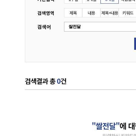
검색영역
제목
내용
제목+내용
키워드
검색어
검색결과 총
0
건
"쌀전달"
에 대
입력하신 키워드의