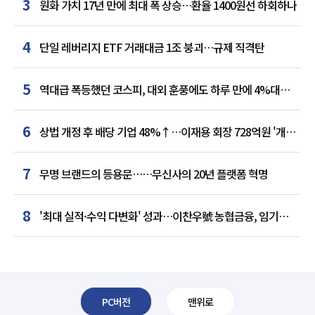
3
원화 가치 17년 만에 최대 폭 상승…환율 1400원선 하회하나
4
단일 레버리지 ETF 거래대금 1조 붕괴…규제 직격탄
5
역대급 폭등했던 코스피, 대외 훈풍에도 하루 만에 4%대
급락
6
상법 개정 후 배당 기업 48%↑…이재용 회장 728억원 '개인
최다'
7
무명 브랜드의 등용문……무신사의 20년 플랫폼 혁명
8
'최대 실적·수익 다변화' 성과…이찬우號 농협금융, 임기
말년 성장 박차
PC버전
맨위로