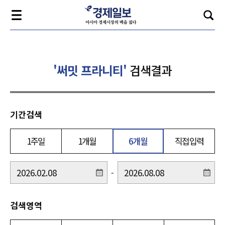
'써밋 프라니티'
검색결과
기간검색
1주일
1개월
6개월
직접입력
-
검색영역