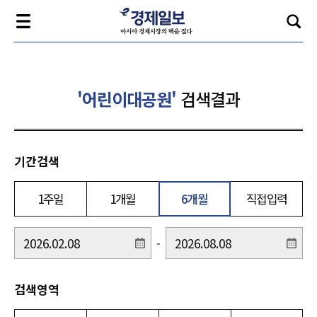
'어린이대공원'
검색결과
기간검색
1주일
1개월
6개월
직접입력
-
검색영역