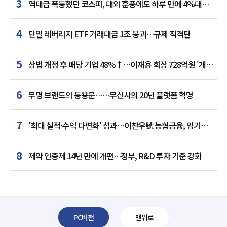
3
역대급 폭등했던 코스피, 대외 훈풍에도 하루 만에 4%대
급락
4
단일 레버리지 ETF 거래대금 1조 붕괴…규제 직격탄
5
상법 개정 후 배당 기업 48%↑…이재용 회장 728억원 '개인
최다'
6
무명 브랜드의 등용문……무신사의 20년 플랫폼 혁명
7
'최대 실적·수익 다변화' 성과…이찬우號 농협금융, 임기
말년 성장 박차
8
제약 인증제 14년 만에 개편…정부, R&D 투자 기준 강화
PC버전
맨위로