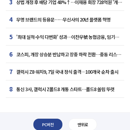
3
상법 개정 후 배당 기업 48%↑…이재용 회장 728억원 '개인
최다'
4
무명 브랜드의 등용문……무신사의 20년 플랫폼 혁명
5
'최대 실적·수익 다변화' 성과…이찬우號 농협금융, 임기
말년 성장 박차
6
코스피, 개장 상승분 반납하고 장중 하락 전환…중동 리스크·
美 경계감
7
갤럭시 Z8·워치9, 7일 국내 정식 출격…100개국 순차 출시
8
통신 3사, 갤럭시 Z폴드8 개통 스타트…폴드8 쏠림 뚜렷
PC버전
맨위로