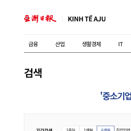
금융
산업
생활경제
IT
검색
'중소기
기간검색
1주일
1개월
6개월
직접입력