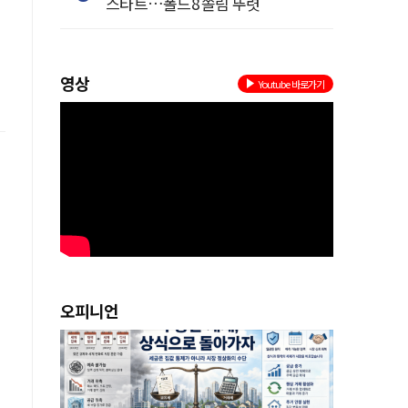
스타트…폴드8 쏠림 뚜렷
영상
Youtube 바로가기
오피니언