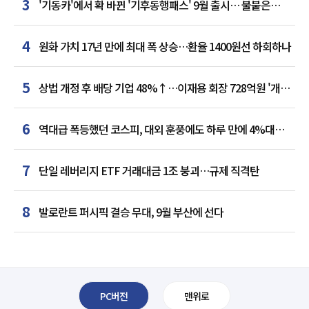
3
'기동카'에서 확 바뀐 '기후동행패스' 9월 출시… 불붙은
카드사 경쟁
4
원화 가치 17년 만에 최대 폭 상승…환율 1400원선 하회하나
5
상법 개정 후 배당 기업 48%↑…이재용 회장 728억원 '개인
최다'
6
역대급 폭등했던 코스피, 대외 훈풍에도 하루 만에 4%대
급락
7
단일 레버리지 ETF 거래대금 1조 붕괴…규제 직격탄
8
발로란트 퍼시픽 결승 무대, 9월 부산에 선다
PC버전
맨위로