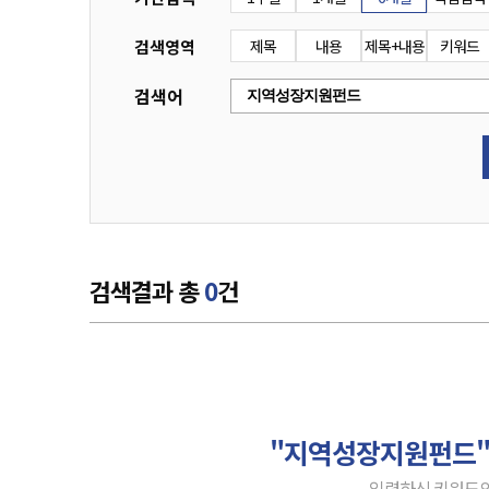
검색영역
제목
내용
제목+내용
키워드
검색어
검색결과 총
0
건
"지역성장지원펀드
입력하신 키워드의