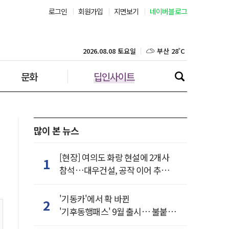
로그인
회원가입
지면보기
네이버블로그
부산 28˚C
대구 27˚C
2026.08.08 토요일
문화
딥인사이트
인천 26˚C
광주 28˚C
대전 28˚C
많이 본 뉴스
울산 26˚C
[현장] 여의도 화랑 현설에 2개사
1
참석…대우건설, 공작 이어 추가
강릉 21˚C
거점 확보하나
'기동카'에서 확 바뀐
2
제주 29˚C
'기후동행패스' 9월 출시… 불붙은
카드사 경쟁