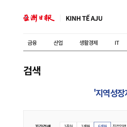
금융
산업
생활경제
IT
검색
'지역성장
기간검색
1주일
1개월
6개월
직접입력