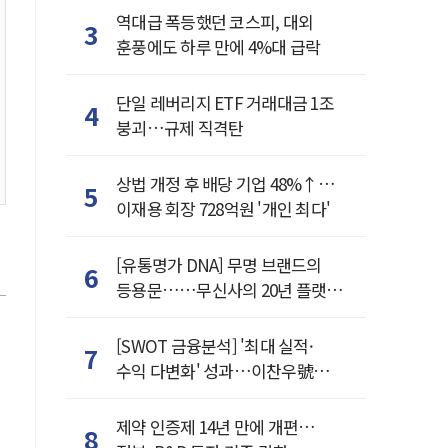
역대급 폭등했던 코스피, 대외
3
훈풍에도 하루 만에 4%대 급락
단일 레버리지 ETF 거래대금 1조
4
붕괴…규제 직격탄
상법 개정 후 배당 기업 48%↑…
5
이재용 회장 728억원 '개인 최다'
[유통명가 DNA] 무명 브랜드의
6
등용문……무신사의 20년 플랫폼
혁명
[SWOT 금융분석] '최대 실적·
7
수익 다변화' 성과…이찬우號
농협금융, 임기 말년 성장 박차
제약 인증제 14년 만에 개편…
8