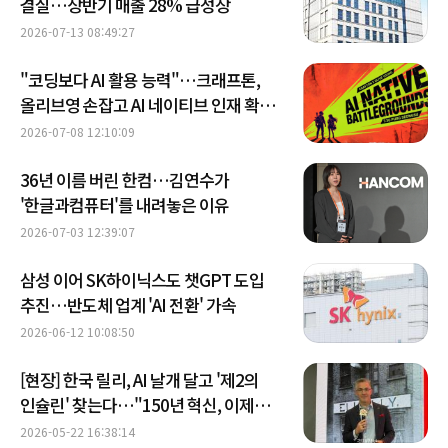
결실…상반기 매출 28% 급성장
2026-07-13 08:49:27
"코딩보다 AI 활용 능력"…크래프톤,
올리브영 손잡고 AI 네이티브 인재 확보
나선다
2026-07-08 12:10:09
36년 이름 버린 한컴…김연수가
'한글과컴퓨터'를 내려놓은 이유
2026-07-03 12:39:07
삼성 이어 SK하이닉스도 챗GPT 도입
추진…반도체 업계 'AI 전환' 가속
2026-06-12 10:08:50
[현장] 한국 릴리, AI 날개 달고 '제2의
인슐린' 찾는다…"150년 혁신, 이제
시작"
2026-05-22 16:38:14