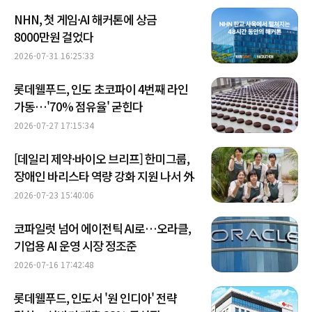
NHN, 첫 게임·AI 해커톤에 상금
8000만원 걸었다
2026-07-31 16:25:33
롯데웰푸드, 인도 초코파이 4번째 라인
가동…'70% 점유율' 굳힌다
2026-07-27 17:15:34
[데일리 제약·바이오 브리프] 한미그룹,
장애인 바리스타 역량 강화 지원 나서 外
2026-07-23 15:40:06
코파일럿 넘어 에이전틱 AI로…오라클,
기업용 AI 운영 시장 정조준
2026-07-16 17:42:48
롯데웰푸드, 인도서 '원 인디아' 전략