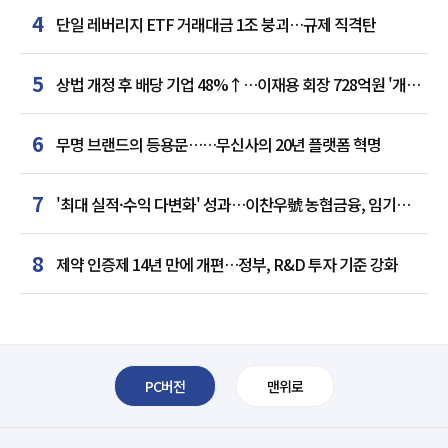
4
단일 레버리지 ETF 거래대금 1조 붕괴…규제 직격탄
5
상법 개정 후 배당 기업 48%↑…이재용 회장 728억원 '개인
최다'
6
무명 브랜드의 등용문……무신사의 20년 플랫폼 혁명
7
'최대 실적·수익 다변화' 성과…이찬우號 농협금융, 임기
말년 성장 박차
8
제약 인증제 14년 만에 개편…정부, R&D 투자 기준 강화
PC버전
맨위로