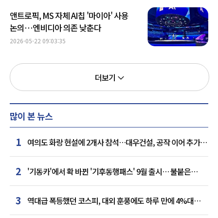
앤트로픽, MS 자체 AI칩 '마이아' 사용
논의…엔비디아 의존 낮춘다
2026-05-22 09:03:35
더보기
많이 본 뉴스
1
여의도 화랑 현설에 2개사 참석…대우건설, 공작 이어 추가
거점 확보하나
2
'기동카'에서 확 바뀐 '기후동행패스' 9월 출시… 불붙은
카드사 경쟁
3
역대급 폭등했던 코스피, 대외 훈풍에도 하루 만에 4%대
급락