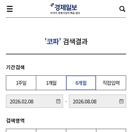
'코파'
검색결과
기간검색
1주일
1개월
6개월
직접입력
-
검색영역