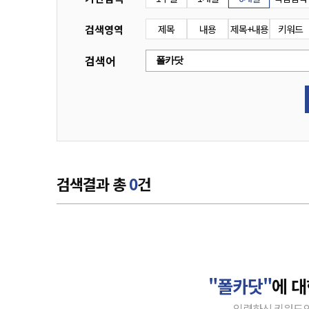
검색영역
제목
내용
제목+내용
키워드
검색어
검색결과 총
0
건
"폴카닷"
에 대
입력하신 키워드의