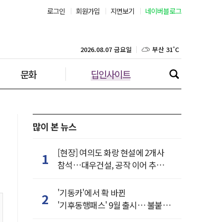
로그인
회원가입
지면보기
네이버블로그
부산 31˚C
대구 37˚C
2026.08.07 금요일
문화
딥인사이트
인천 31˚C
광주 37˚C
대전 37˚C
많이 본 뉴스
울산 33˚C
[현장] 여의도 화랑 현설에 2개사
1
참석…대우건설, 공작 이어 추가
강릉 31˚C
거점 확보하나
'기동카'에서 확 바뀐
2
제주 31˚C
'기후동행패스' 9월 출시… 불붙은
카드사 경쟁