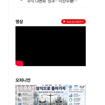
수익 다변화' 성과…이찬우號
농협금융, 임기 말년 성장 박차
영상
Youtube 바로가기
오피니언