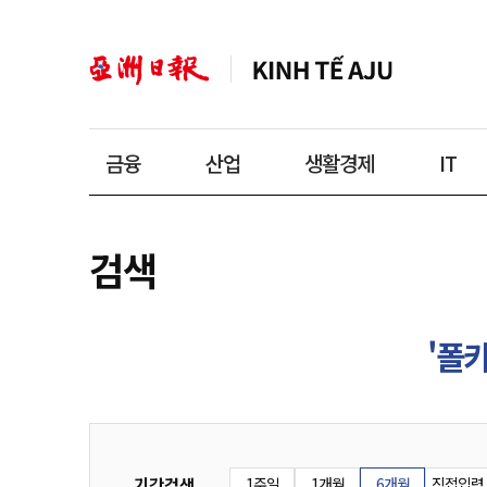
금융
산업
생활경제
IT
검색
'폴카
기간검색
1주일
1개월
6개월
직접입력