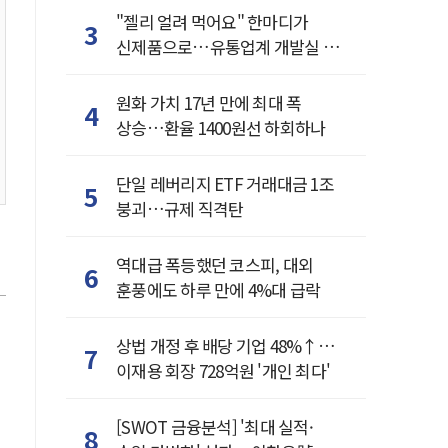
"젤리 얼려 먹어요" 한마디가
3
신제품으로…유통업계 개발실 된
SNS
원화 가치 17년 만에 최대 폭
4
상승…환율 1400원선 하회하나
단일 레버리지 ETF 거래대금 1조
5
붕괴…규제 직격탄
역대급 폭등했던 코스피, 대외
6
훈풍에도 하루 만에 4%대 급락
상법 개정 후 배당 기업 48%↑…
7
이재용 회장 728억원 '개인 최다'
[SWOT 금융분석] '최대 실적·
8