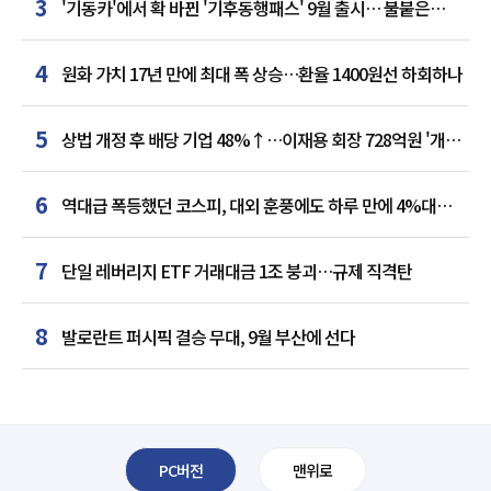
3
'기동카'에서 확 바뀐 '기후동행패스' 9월 출시… 불붙은
카드사 경쟁
4
원화 가치 17년 만에 최대 폭 상승…환율 1400원선 하회하나
5
상법 개정 후 배당 기업 48%↑…이재용 회장 728억원 '개인
최다'
6
역대급 폭등했던 코스피, 대외 훈풍에도 하루 만에 4%대
급락
7
단일 레버리지 ETF 거래대금 1조 붕괴…규제 직격탄
8
발로란트 퍼시픽 결승 무대, 9월 부산에 선다
PC버전
맨위로