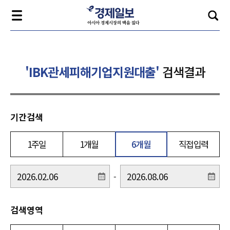
'IBK관세피해기업지원대출'
검색결과
기간검색
1주일
1개월
6개월
직접입력
-
검색영역