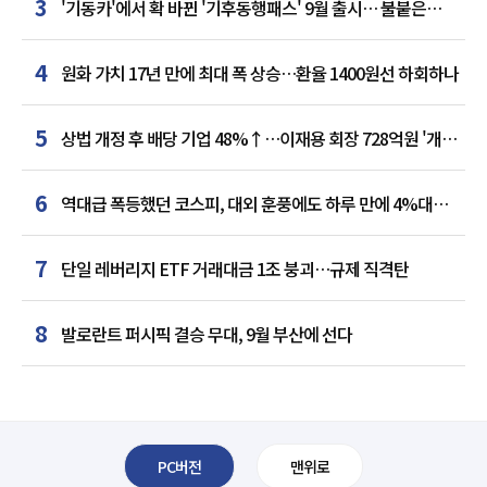
3
'기동카'에서 확 바뀐 '기후동행패스' 9월 출시… 불붙은
카드사 경쟁
4
원화 가치 17년 만에 최대 폭 상승…환율 1400원선 하회하나
5
상법 개정 후 배당 기업 48%↑…이재용 회장 728억원 '개인
최다'
6
역대급 폭등했던 코스피, 대외 훈풍에도 하루 만에 4%대
급락
7
단일 레버리지 ETF 거래대금 1조 붕괴…규제 직격탄
8
발로란트 퍼시픽 결승 무대, 9월 부산에 선다
PC버전
맨위로