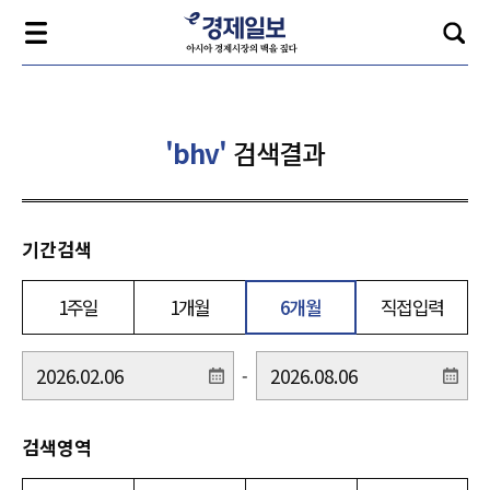
'bhv'
검색결과
기간검색
1주일
1개월
6개월
직접입력
-
검색영역