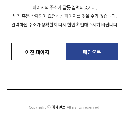
페이지의 주소가 잘못 입력되었거나,
변경 혹은 삭제되어 요청하신 페이지를 찾을 수가 없습니다.
입력하신 주소가 정확한지 다시 한번 확인해주시기 바랍니다.
이전 페이지
메인으로
Copyright ⓒ
경제일보
All rights reserved.