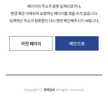
페이지의 주소가 잘못 입력되었거나,
변경 혹은 삭제되어 요청하신 페이지를 찾을 수가 없습니다.
입력하신 주소가 정확한지 다시 한번 확인해주시기 바랍니다.
이전 페이지
메인으로
Copyright ⓒ
경제일보
All rights reserved.