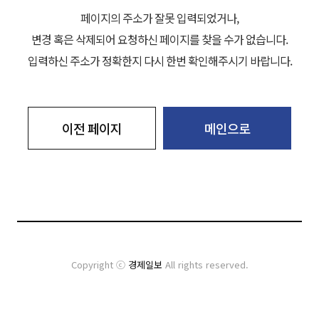
페이지의 주소가 잘못 입력되었거나,
변경 혹은 삭제되어 요청하신 페이지를 찾을 수가 없습니다.
입력하신 주소가 정확한지 다시 한번 확인해주시기 바랍니다.
이전 페이지
메인으로
Copyright ⓒ
경제일보
All rights reserved.