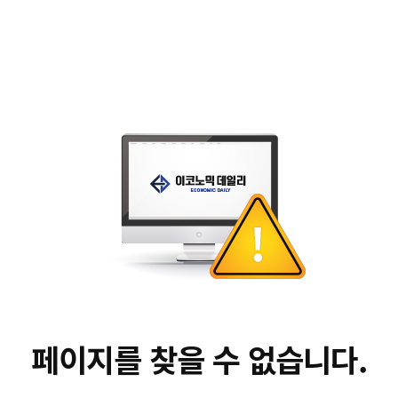
페이지를 찾을 수 없습니다.