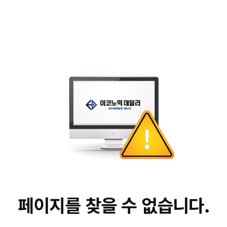
페이지를 찾을 수 없습니다.