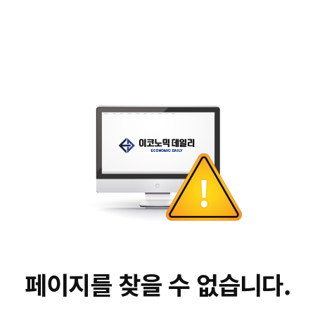
페이지를 찾을 수 없습니다.