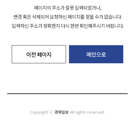
페이지의 주소가 잘못 입력되었거나,
변경 혹은 삭제되어 요청하신 페이지를 찾을 수가 없습니다.
입력하신 주소가 정확한지 다시 한번 확인해주시기 바랍니다.
이전 페이지
메인으로
Copyright ⓒ
경제일보
All rights reserved.