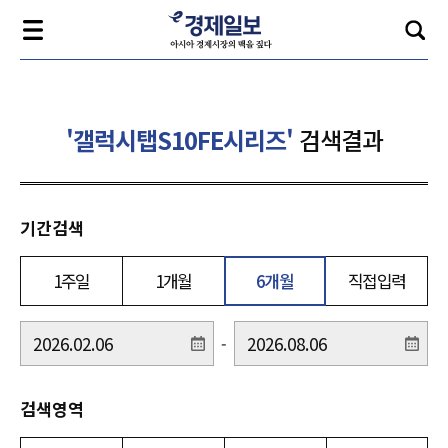
'갤럭시탭S10FE시리즈'
검색결과
기간검색
1주일
1개월
6개월
직접입력
-
검색영역