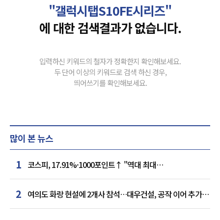
"갤럭시탭S10FE시리즈"
에 대한 검색결과가 없습니다.
입력하신 키워드의 철자가 정확한지 확인해보세요.
두 단어 이상의 키워드로 검색 하신 경우,
띄어쓰기를 확인해보세요.
많이 본 뉴스
1
코스피, 17.91%·1000포인트↑ "역대 최대
상승률"…'삼전닉스' 동반 상한가
2
여의도 화랑 현설에 2개사 참석…대우건설, 공작 이어 추가
거점 확보하나