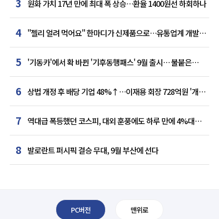
3
원화 가치 17년 만에 최대 폭 상승…환율 1400원선 하회하나
4
"젤리 얼려 먹어요" 한마디가 신제품으로…유통업계 개발실
된 SNS
5
'기동카'에서 확 바뀐 '기후동행패스' 9월 출시… 불붙은
카드사 경쟁
6
상법 개정 후 배당 기업 48%↑…이재용 회장 728억원 '개인
최다'
7
역대급 폭등했던 코스피, 대외 훈풍에도 하루 만에 4%대
급락
8
발로란트 퍼시픽 결승 무대, 9월 부산에 선다
PC버전
맨위로