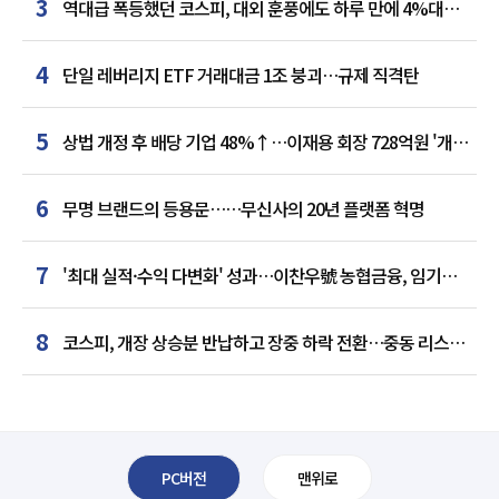
3
역대급 폭등했던 코스피, 대외 훈풍에도 하루 만에 4%대
급락
4
단일 레버리지 ETF 거래대금 1조 붕괴…규제 직격탄
5
상법 개정 후 배당 기업 48%↑…이재용 회장 728억원 '개인
최다'
6
무명 브랜드의 등용문……무신사의 20년 플랫폼 혁명
7
'최대 실적·수익 다변화' 성과…이찬우號 농협금융, 임기
말년 성장 박차
8
코스피, 개장 상승분 반납하고 장중 하락 전환…중동 리스크·
美 경계감
PC버전
맨위로