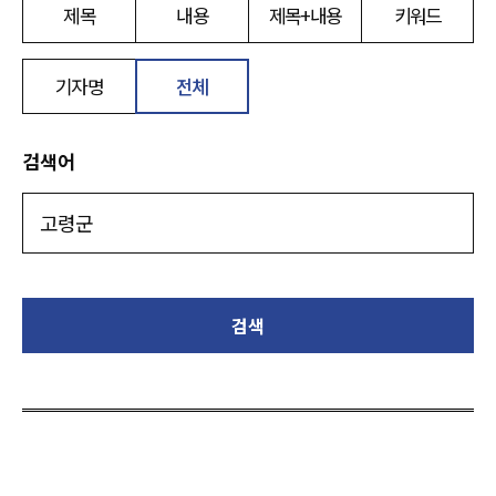
제목
내용
제목+내용
키워드
기자명
전체
검색어
검색