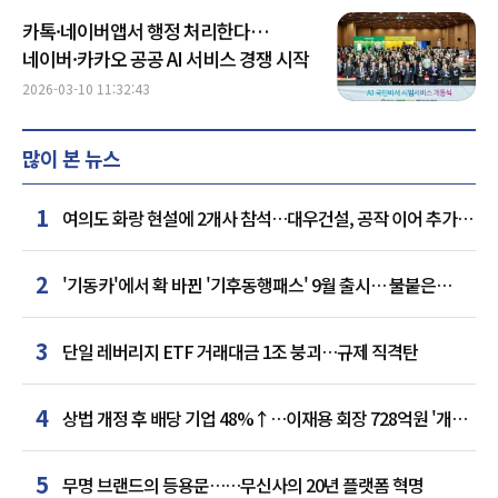
카톡·네이버앱서 행정 처리한다…
네이버·카카오 공공 AI 서비스 경쟁 시작
2026-03-10 11:32:43
많이 본 뉴스
1
여의도 화랑 현설에 2개사 참석…대우건설, 공작 이어 추가
거점 확보하나
2
'기동카'에서 확 바뀐 '기후동행패스' 9월 출시… 불붙은
카드사 경쟁
3
단일 레버리지 ETF 거래대금 1조 붕괴…규제 직격탄
4
상법 개정 후 배당 기업 48%↑…이재용 회장 728억원 '개인
최다'
5
무명 브랜드의 등용문……무신사의 20년 플랫폼 혁명