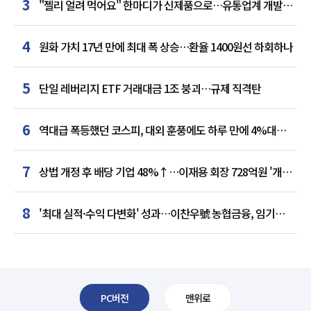
3
"젤리 얼려 먹어요" 한마디가 신제품으로…유통업계 개발실
된 SNS
4
원화 가치 17년 만에 최대 폭 상승…환율 1400원선 하회하나
5
단일 레버리지 ETF 거래대금 1조 붕괴…규제 직격탄
6
역대급 폭등했던 코스피, 대외 훈풍에도 하루 만에 4%대
급락
7
상법 개정 후 배당 기업 48%↑…이재용 회장 728억원 '개인
최다'
8
'최대 실적·수익 다변화' 성과…이찬우號 농협금융, 임기
말년 성장 박차
PC버전
맨위로