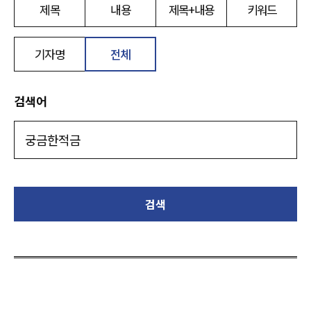
제목
내용
제목+내용
키워드
기자명
전체
검색어
검색